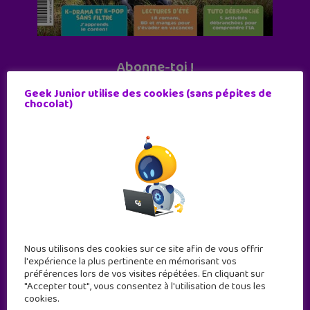
Abonne-toi !
11 numéros par an
Geek Junior utilise des cookies (sans pépites de
chocolat)
JE M'ABONNE !
Nous utilisons des cookies sur ce site afin de vous offrir
l'expérience la plus pertinente en mémorisant vos
préférences lors de vos visites répétées. En cliquant sur
"Accepter tout", vous consentez à l'utilisation de tous les
cookies.