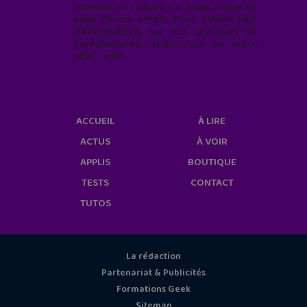
moment en cliquant sur le lien en bas de
page de nos emails. Pour obtenir plus
d'informations sur nos pratiques de
confidentialité, rendez-vous sur notre
site web
geekjunior.fr/informations-
cookies/
ACCUEIL
À LIRE
ACTUS
À VOIR
APPLIS
BOUTIQUE
TESTS
CONTACT
TUTOS
La rédaction
Partenariat & Publicités
Formations Geek
Sitemap