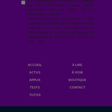
En soumettant ce formulaire, j’accepte
que les informations saisies soient
exploitées* dans le cadre de ma
demande de contact.
Vous pouvez vous désabonner à tout
moment en cliquant sur le lien en bas de
page de nos emails. Pour obtenir plus
d'informations sur nos pratiques de
confidentialité, rendez-vous sur notre
site web
geekjunior.fr/informations-
cookies/
ACCUEIL
À LIRE
ACTUS
À VOIR
APPLIS
BOUTIQUE
TESTS
CONTACT
TUTOS