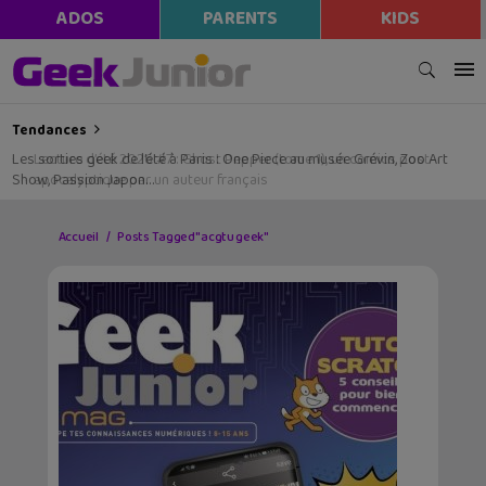
ADOS
PARENTS
KIDS
Tendances
Les sorties geek de l’été à Paris : One Piece au musée Grévin, Zoo Art
Show, Passion Japon…
Accueil
Posts Tagged "acgtu geek"