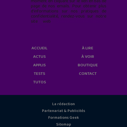
moment en cliquant sur le lien en bas de
page de nos emails. Pour obtenir plus
d'informations sur nos pratiques de
confidentialité, rendez-vous sur notre
site web
geekjunior.fr/informations-
cookies/
ACCUEIL
À LIRE
ACTUS
À VOIR
APPLIS
BOUTIQUE
TESTS
CONTACT
TUTOS
La rédaction
Partenariat & Publicités
Formations Geek
Sitemap