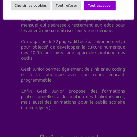
Geek Junior est le premier site de culture numérique
Choisir les cookies
Tout refuser
Tout accepter
à destination des adolescents.
Geek Junior, c’est aussi le premier magazine
mensuel qui s’adresse directement aux ados pour
les aider à mieux maîtriser leur vie numérique.
Ce magazine de 32 pages, diffusé par abonnement, a
pour objectif de développer la culture numérique
des 10-15 ans avec une approche pratique des
outils.
Geek Junior permet également de s'initier au coding
et à la robotique avec son robot éducatif
programmable.
Enfin, Geek Junior propose des formations
professionnelles à destination des bibliothécaires,
mais aussi des animations pour le public scolaire
(collège, lycée).