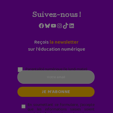
Suivez-nous !
Facebook
Bluesky
YouTube
Instagram
TikTok
LinkedIn
Reçois
la newsletter
sur l'éducation numérique
Parentalité numérique (le lundi matin)
En soumettant ce formulaire, j’accepte
que les informations saisies soient