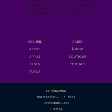
moment en cliquant sur le lien en bas de
page de nos emails. Pour obtenir plus
d'informations sur nos pratiques de
confidentialité, rendez-vous sur notre
site web
geekjunior.fr/informations-
cookies/
ACCUEIL
À LIRE
ACTUS
À VOIR
APPLIS
BOUTIQUE
TESTS
CONTACT
TUTOS
La rédaction
Partenariat & Publicités
Formations Geek
Sitemap