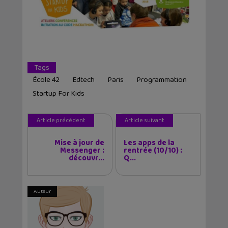
Tags
École 42
Edtech
Paris
Programmation
Startup For Kids
Article précédent
Article suivant
Mise à jour de
Les apps de la
Messenger :
rentrée (10/10) :
découvr...
Q...
Auteur