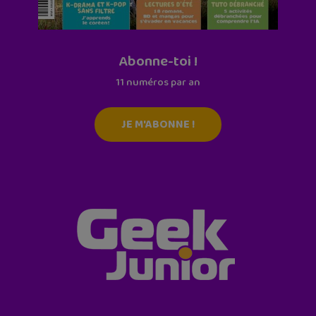
Abonne-toi !
11 numéros par an
JE M'ABONNE !