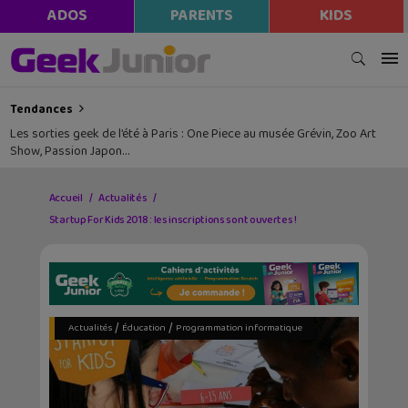
ADOS
PARENTS
KIDS
Tendances
Les sorties geek de l’été à Paris : One Piece au musée Grévin, Zoo Art
Show, Passion Japon…
Accueil
Actualités
Startup For Kids 2018 : les inscriptions sont ouvertes !
/
/
Actualités
Éducation
Programmation informatique