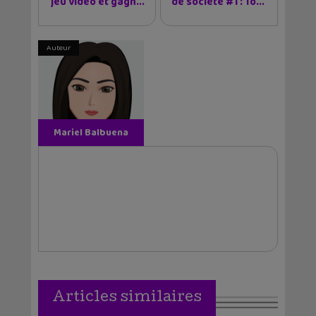
jeu vidéo et gagn...
de société #1 : To...
Auteur
Mariel Balbuena
Vallejos
Articles similaires