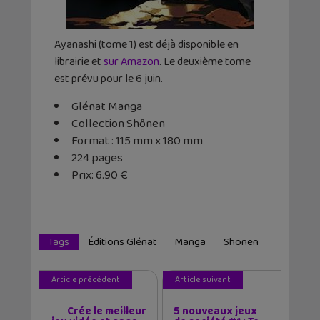
Ayanashi (tome 1) est déjà disponible en
librairie et
sur Amazon
. Le deuxième tome
est prévu pour le 6 juin.
Glénat Manga
Collection Shônen
Format : 115 mm x 180 mm
224 pages
Prix: 6.90 €
Tags
Éditions Glénat
Manga
Shonen
Article précédent
Article suivant
Crée le meilleur
5 nouveaux jeux