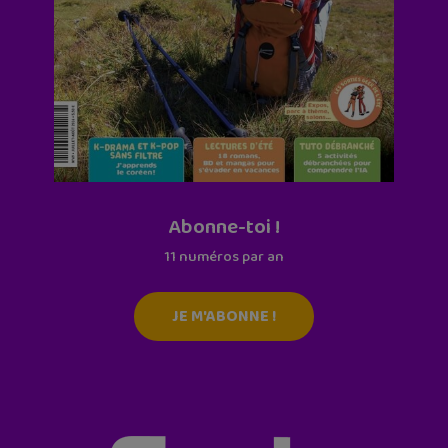
Abonne-toi !
11 numéros par an
JE M'ABONNE !