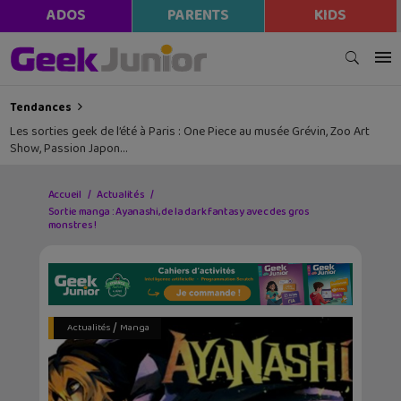
ADOS
PARENTS
KIDS
Tendances
Les sorties geek de l’été à Paris : One Piece au musée Grévin, Zoo Art
Show, Passion Japon…
Accueil
Actualités
Sortie manga : Ayanashi, de la dark fantasy avec des gros
monstres !
/
Actualités
Manga