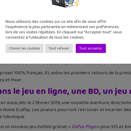
Nous utilisons des cookies sur ce site afin de vous offrir
l'expérience la plus pertinente en mémorisant vos préférences
lors de vos visites répétées. En cliquant sur "Accepter tout", vous
consentez à l'utilisation de tous les cookies.
Choisir les cookies
Tout refuser
Tout accepter
ous montre les aventures du jeune Joris, passionné de Boufbowl et de s
lith décide d’y revenir avec pour objectif de tout détruire. A Joris et ses
rojet 100% français. Et, selon les premiers retours de la presse,
y et Pixar.
s le jeu en ligne, une BD, un jeu
er aussi, dès le 2 février 2016, une nouvelle aventure, directeme
ion divine Ecaflip. Les joueurs pourront retrouver et incarner
l’identique.
ssi un nouveau jeu mobile gratuit, «
Dofus Pogo
» pour iOS et And