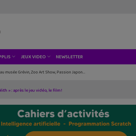
NEWSLETTER
PPLIS
JEUX VIDEO
ce au musée Grévin, Zoo Art Show, Passion Japon…
lith » : après le jeu vidéo, le film !