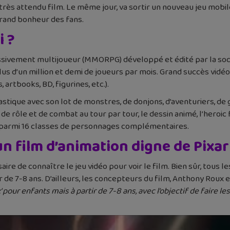
le très attendu film. Le même jour, va sortir un nouveau jeu mobil
grand bonheur des fans.
i ?
massivement multijoueur (MMORPG) développé et édité par la so
s d’un million et demi de joueurs par mois. Grand succès vidéolu
artbooks, BD, figurines, etc.).
ique avec son lot de monstres, de donjons, d’aventuriers, de gu
u de rôle et de combat au tour par tour, le dessin animé, l’heroic
 parmi 16 classes de personnages complémentaires.
, un film d’animation digne de Pixar
aire de connaître le jeu vidéo pour voir le film. Bien sûr, tous 
ir de 7-8 ans. D’ailleurs, les concepteurs du film, Anthony Roux
’ pour enfants mais à partir de 7-8 ans, avec l’objectif de fair