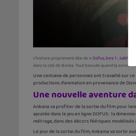
L’histoire proprement dite de
« Dofus, livre 1 : Julith »
n
dans la cité de Bonta. Tout bascule quand la sorcière Ju
Une centaine de personnes ont travaillé sur ce p
productions d’animation en provenance de Disne
Une nouvelle aventure dan
Ankana va profiter de la sortie du film pour lanc
ajoutée dans le jeu en ligne DOFUS : la dimens
métrage, dans des décors féériques modélisés à 
Le jour de la sortie du film, Ankama va sortir au