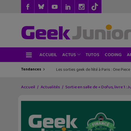
ACCUEIL
TUTOS
CODING
ACTUS
A
Tendances
Les sorties geek de l’été à Paris : One Pie
Accueil
Actualités
Sortie en salle de « Dofus, livre 1 : Ju