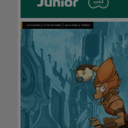
/
/
/
Actualités
Culture Geek
Jeux video
Vidéos