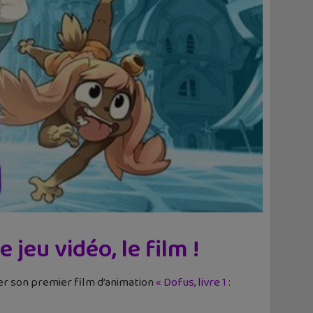
e jeu vidéo, le film !
ier son premier film d’animation
« Dofus, livre 1 :