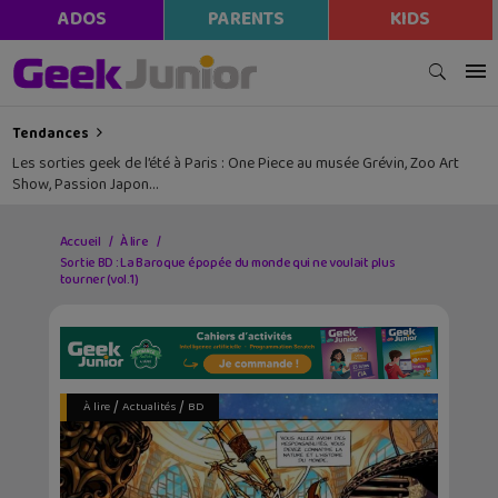
ADOS
PARENTS
KIDS
Tendances
Les sorties geek de l’été à Paris : One Piece au musée Grévin, Zoo Art
Show, Passion Japon…
Accueil
À lire
Sortie BD : La Baroque épopée du monde qui ne voulait plus
tourner (vol.1)
/
/
À lire
Actualités
BD