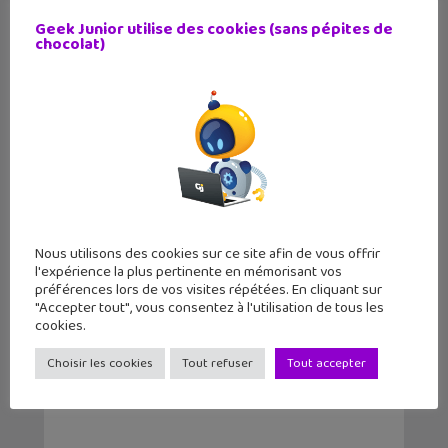
Le cocon, une BD qui retrace la vie de
Geek Junior utilise des cookies (sans pépites de
l’art...
chocolat)
Nous utilisons des cookies sur ce site afin de vous offrir
l'expérience la plus pertinente en mémorisant vos
préférences lors de vos visites répétées. En cliquant sur
"Accepter tout", vous consentez à l'utilisation de tous les
3 romans pour les ados : Erêves,
cookies.
Sorcery and Smal...
Choisir les cookies
Tout refuser
Tout accepter