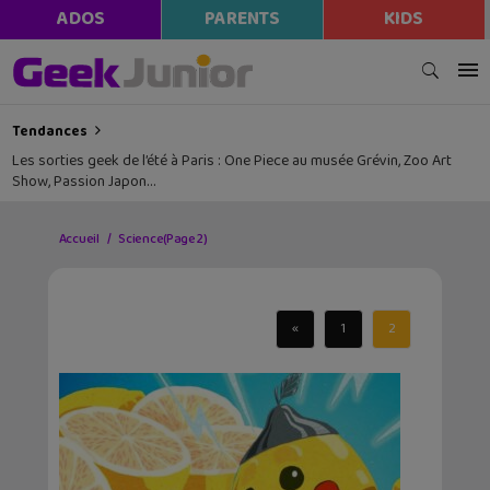
ADOS
PARENTS
KIDS
Tendances
Les sorties geek de l’été à Paris : One Piece au musée Grévin, Zoo Art
Show, Passion Japon…
Accueil
Science
(Page 2)
«
1
2