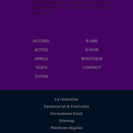
d'informations sur nos pratiques de
confidentialité, rendez-vous sur notre
site web
geekjunior.fr/informations-
cookies/
ACCUEIL
À LIRE
ACTUS
À VOIR
APPLIS
BOUTIQUE
TESTS
CONTACT
TUTOS
La rédaction
Partenariat & Publicités
Formations Geek
Sitemap
Mentions légales