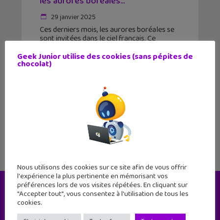
les aurores boréales...
29 janvier 2025
Ces derniers mois, les aurores boréales se
sont invitées dans le ciel français. Ce
phénomène spectaculaire, que l’on observe
surtout au Nord de l’Europe, a une
Geek Junior utilise des cookies (sans pépites de
chocolat)
explication scientifique !
1
2
Nous utilisons des cookies sur ce site afin de vous offrir
l'expérience la plus pertinente en mémorisant vos
préférences lors de vos visites répétées. En cliquant sur
"Accepter tout", vous consentez à l'utilisation de tous les
Le magazine
cookies.