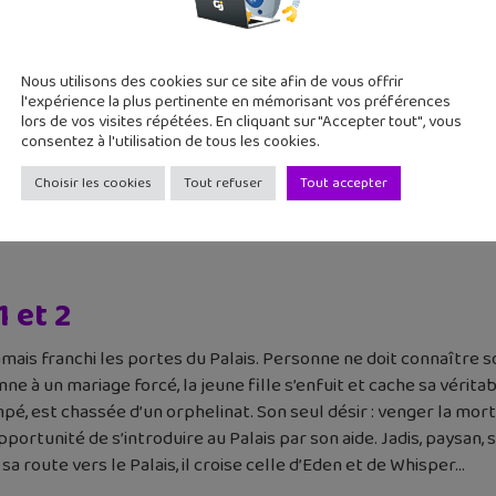
Nous utilisons des cookies sur ce site afin de vous offrir
l'expérience la plus pertinente en mémorisant vos préférences
lors de vos visites répétées. En cliquant sur "Accepter tout", vous
consentez à l'utilisation de tous les cookies.
Choisir les cookies
Tout refuser
Tout accepter
ide
 et 2
jamais franchi les portes du Palais. Personne ne doit connaître 
 à un mariage forcé, la jeune fille s’enfuit et cache sa véritab
 est chassée d’un orphelinat. Son seul désir : venger la mort d
opportunité de s’introduire au Palais par son aide. Jadis, paysan
sa route vers le Palais, il croise celle d’Eden et de Whisper…