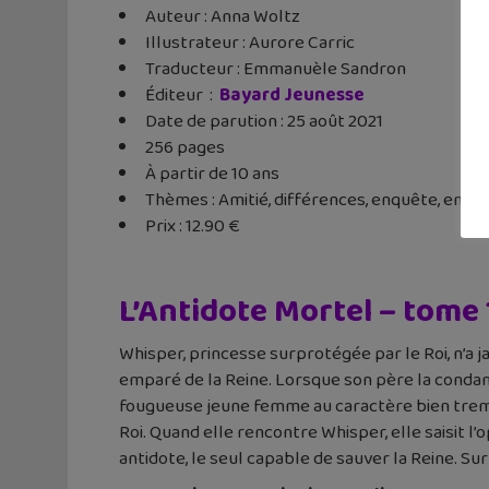
Auteur : Anna Woltz
Illustrateur : Aurore Carric
Traducteur : Emmanuèle Sandron
Éditeur ‏ : ‎
Bayard Jeunesse
Date de parution : 25 août 2021
256 pages
À partir de 10 ans
Thèmes : Amitié, différences, enquête, entra
Prix : 12.90 €
L’Antidote Mortel – tome 1
Whisper, princesse surprotégée par le Roi, n’a 
emparé de la Reine. Lorsque son père la condamne
fougueuse jeune femme au caractère bien trempé,
Roi. Quand elle rencontre Whisper, elle saisit l’
antidote, le seul capable de sauver la Reine. Sur 