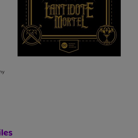
my
iles