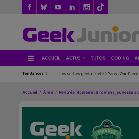
ACCUEIL
TUTOS
CODING
ACTUS
A
Tendances
Les sorties geek de l’été à Paris : One Pie
Accueil
À lire
Rentrée littéraire : 8 romans jeunesse à