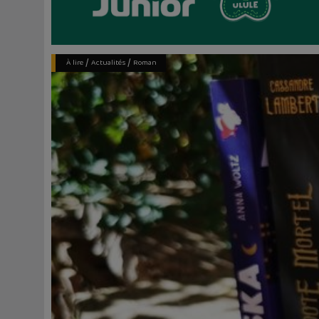
/
/
À lire
Actualités
Roman