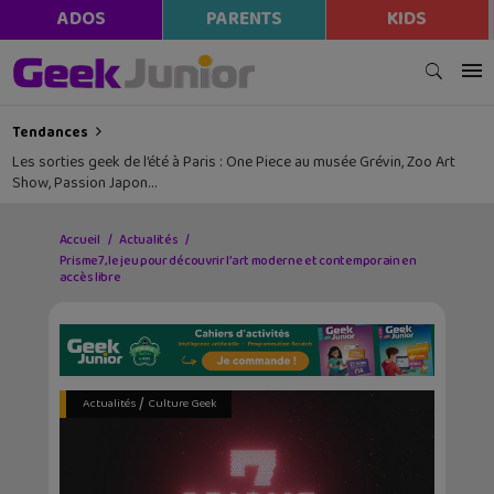
ADOS
PARENTS
KIDS
Tendances
Les sorties geek de l’été à Paris : One Piece au musée Grévin, Zoo Art
Show, Passion Japon…
Accueil
Actualités
Prisme7, le jeu pour découvrir l’art moderne et contemporain en
accès libre
/
Actualités
Culture Geek