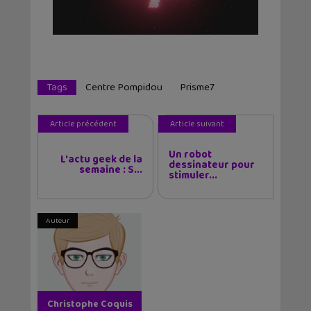
Tags
Centre Pompidou
Prisme7
Article précédent
Article suivant
Un robot
L'actu geek de la
dessinateur pour
semaine : S...
stimuler...
Auteur
Christophe Coquis