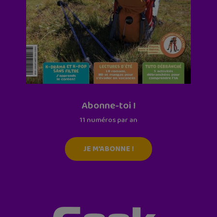
Abonne-toi !
11 numéros par an
JE M'ABONNE !