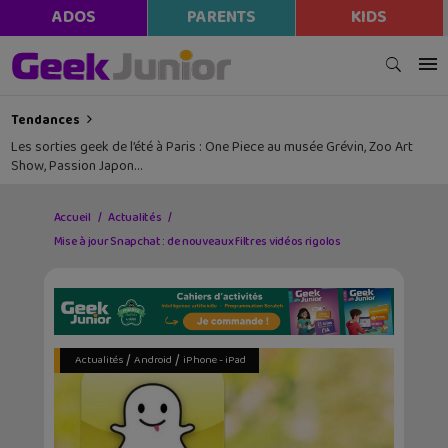
ADOS
PARENTS
KIDS
Tendances
Les sorties geek de l’été à Paris : One Piece au musée Grévin, Zoo Art
Show, Passion Japon…
Accueil
Actualités
Mise à jour Snapchat : de nouveaux filtres vidéos rigolos
/
/
Actualités
Android
iPhone - iPad