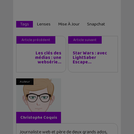
Tags
Lenses
Mise À Jour
Snapchat
Article précédent
Article suivant
Les clés des
Star Wars : avec
médias : une
LightSaber
websérie...
Escape...
Auteur
Christophe Coquis
Journaliste web et père de deux grands ados,