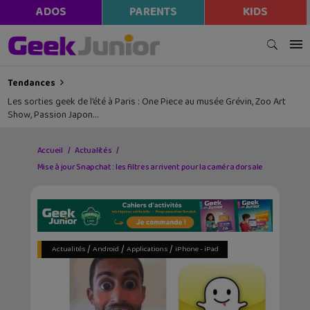
ADOS
PARENTS
KIDS
Tendances
Les sorties geek de l’été à Paris : One Piece au musée Grévin, Zoo Art
Show, Passion Japon…
Accueil
Actualités
Mise à jour Snapchat : les filtres arrivent pour la caméra dorsale
/
/
/
Actualités
Android
Applications
iPhone - iPad