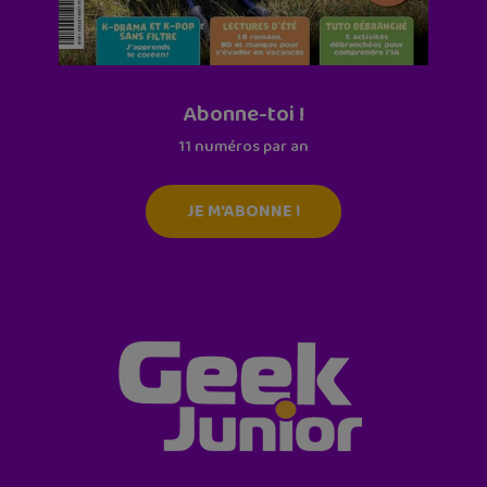
Abonne-toi !
11 numéros par an
JE M'ABONNE !