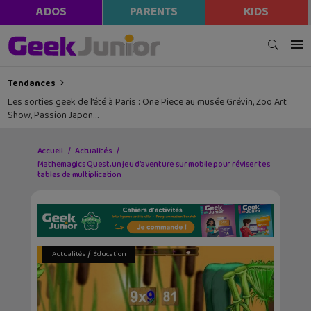
ADOS
PARENTS
KIDS
Tendances
Les sorties geek de l’été à Paris : One Piece au musée Grévin, Zoo Art
Show, Passion Japon…
Accueil
Actualités
Mathemagics Quest, un jeu d’aventure sur mobile pour réviser tes
tables de multiplication
/
Actualités
Éducation