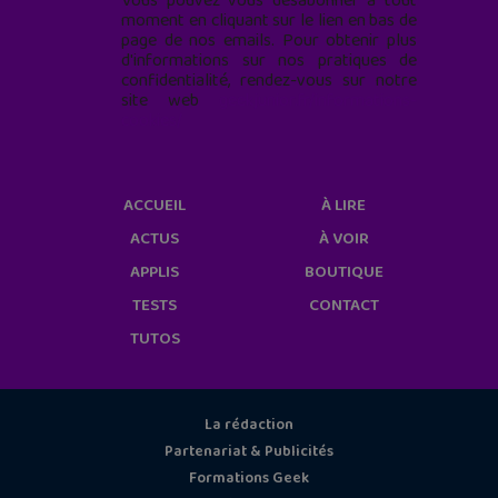
Vous pouvez vous désabonner à tout
moment en cliquant sur le lien en bas de
page de nos emails. Pour obtenir plus
d'informations sur nos pratiques de
confidentialité, rendez-vous sur notre
site web
geekjunior.fr/informations-
cookies/
ACCUEIL
À LIRE
ACTUS
À VOIR
APPLIS
BOUTIQUE
TESTS
CONTACT
TUTOS
La rédaction
Partenariat & Publicités
Formations Geek