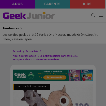
ADOS
PARENTS
KIDS
Tendances
Les sorties geek de l’été à Paris : One Piece au musée Grévin, Zoo Art
Show, Passion Japon…
Accueil
Actualités
Noël pour les geeks : « Le petit bestiaire fantastique »,
indispensable si tu aimes les monstres !
/
Actualités
Culture Geek