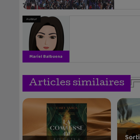
Auteur
Mariel Balbuena
Vallejos
Articles similaires
Sorti