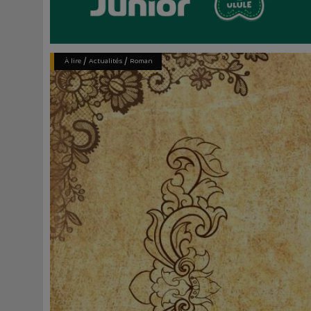
/
/
À lire
Actualités
Roman