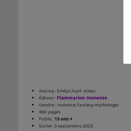
Autrice : Emily Lloyd-Jones
Éditeur ‏:
Flammarion Jeunesse
Gendre : romance, fantasy, mythologie
480 pages
Public :
13 ans +
Sortie : 3 septembre 2025