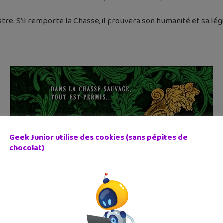
e. S’il remporte la Chasse, il prouvera son humanité et sa légit
Geek Junior utilise des cookies (sans pépites de
chocolat)