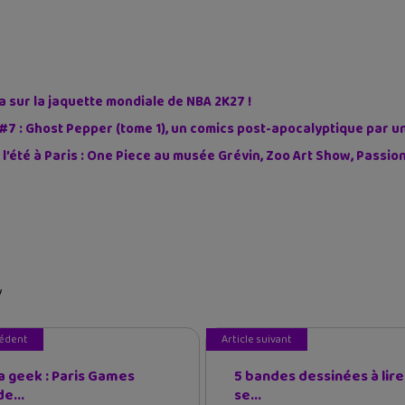
sur la jaquette mondiale de NBA 2K27 !
#7 : Ghost Pepper (tome 1), un comics post-apocalyptique par u
 l’été à Paris : One Piece au musée Grévin, Zoo Art Show, Passi
y
cédent
Article suivant
 geek : Paris Games
5 bandes dessinées à lire
e...
se...