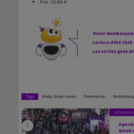
Prix : 20.80 €
Victor Wembanyama 
Lecture d’été 2026 
Les sorties geek de
Tags
Emily Lloyd-Jones
Flammarion
Romantas
Article pré
Agenda
Week d