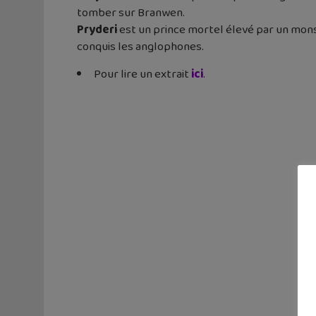
tomber sur Branwen.
Pryderi
est un prince mortel élevé par un monstr
conquis les anglophones.
Pour lire un extrait
ici
.