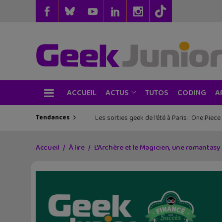
ACCUEIL
TUTOS
CODING
ACTUS
A
Tendances
Les sorties geek de l’été à Paris : One Pie
Accueil
À lire
L’Archère et le Magicien, une romantasy