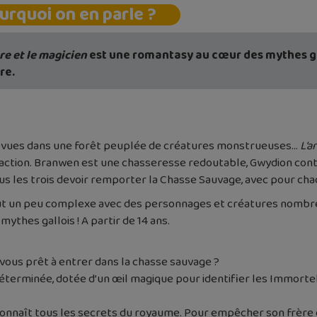
urquoi on en parle ?
re et le magicien
est une romantasy au cœur des mythes gall
ire.
révues dans une forêt peuplée de créatures monstrueuses…
L’a
action. Branwen est une chasseresse redoutable, Gwydion contrô
us les trois devoir remporter la Chasse Sauvage, avec pour chac
but un peu complexe avec des personnages et créatures nombreu
 mythes gallois ! A partir de 14 ans.
-vous prêt à entrer dans la chasse sauvage ?
terminée, dotée d’un œil magique pour identifier les Immortel
connaît tous les secrets du royaume. Pour empêcher son frère d’