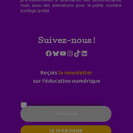
professionnelles à destination des bibliothécaires,
mais aussi des animations pour le public scolaire
(collège, lycée).
Suivez-nous !
Facebook
Bluesky
YouTube
Instagram
TikTok
LinkedIn
Reçois
la newsletter
sur l'éducation numérique
Parentalité numérique (le lundi matin)