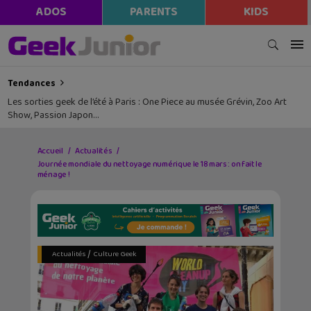
ADOS
PARENTS
KIDS
Tendances
Les sorties geek de l’été à Paris : One Piece au musée Grévin, Zoo Art
Show, Passion Japon…
Accueil
Actualités
Journée mondiale du nettoyage numérique le 18 mars : on fait le
ménage !
/
Actualités
Culture Geek