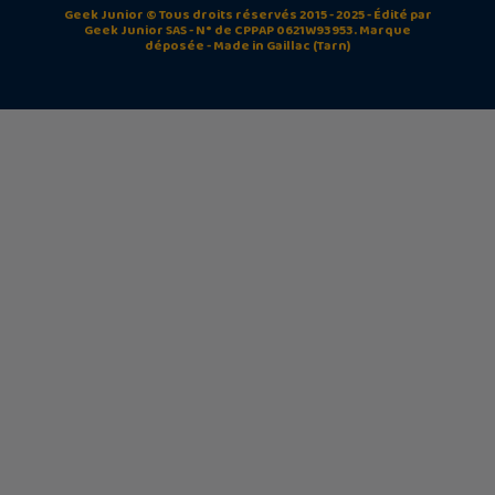
Geek Junior © Tous droits réservés 2015 - 2025 - Édité par
Geek Junior SAS - N° de CPPAP 0621W93953. Marque
déposée - Made in Gaillac (Tarn)