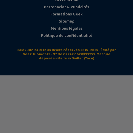
La rédaction
Partenariat & Publicités
Formations Geek
Sitemap
Mentions légales
Politique de confidentialité
Geek Junior © Tous droits réservés 2015 - 2025 - Édité par
Geek Junior SAS - N° de CPPAP 0621W93953. Marque
déposée - Made in Gaillac (Tarn)