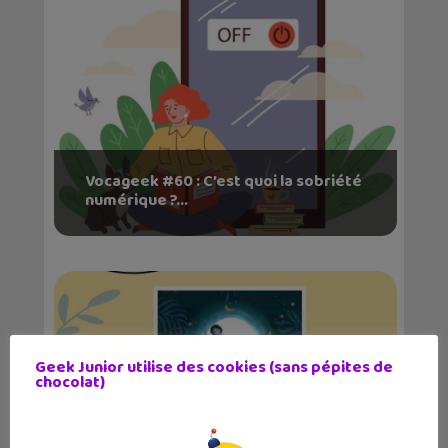
Vocageek #60 : C’est quoi la sobriété
numérique ?...
Geek Junior utilise des cookies (sans pépites de
chocolat)