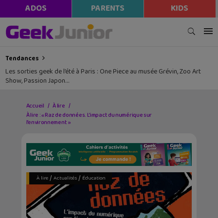
ADOS
PARENTS
KIDS
Tendances
Les sorties geek de l’été à Paris : One Piece au musée Grévin, Zoo Art
Show, Passion Japon…
Accueil
À lire
À lire : « Raz de données. L’impact du numérique sur
l’environnement »
/
/
À lire
Actualités
Éducation