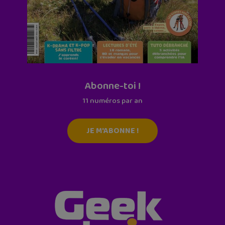
Abonne-toi !
11 numéros par an
JE M'ABONNE !