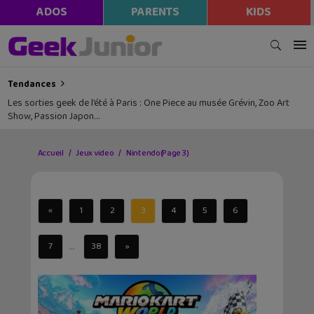
ADOS
PARENTS
KIDS
Tendances
Les sorties geek de l’été à Paris : One Piece au musée Grévin, Zoo Art
Show, Passion Japon…
Accueil
Jeux video
Nintendo
(Page 3)
«
1
2
3
4
5
6
...
7
38
»