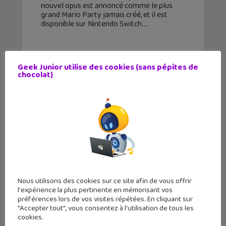
nouvel opus est annoncé comme le plus
grand Mario Party jamais créé, et il est
disponible sur Nintendo Switch.
Geek Junior utilise des cookies (sans pépites de
chocolat)
Nous utilisons des cookies sur ce site afin de vous offrir
l'expérience la plus pertinente en mémorisant vos
De nouveaux niveaux speedrun
préférences lors de vos visites répétées. En cliquant sur
d’Astro Bot chaque semaine !
"Accepter tout", vous consentez à l'utilisation de tous les
cookies.
17 octobre 2024