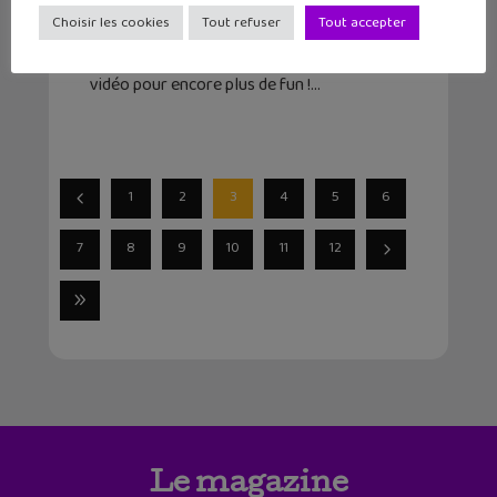
Choisir les cookies
Tout refuser
Tout accepter
Astrobot semble devenir le jeu de l'année
2024. Et bonne nouvelle, de contenus
nouveaux viennent d'être ajoutés au jeu
vidéo pour encore plus de fun !
1
2
3
4
5
6
7
8
9
10
11
12
Le magazine