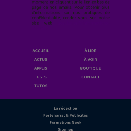
moment en cliquant sur le lien en bas de
page de nos emails. Pour obtenir plus
d'informations sur nos pratiques de
confidentialité, rendez-vous sur notre
site web
geekjunior.fr/informations-
cookies/
ACCUEIL
À LIRE
ACTUS
À VOIR
APPLIS
BOUTIQUE
TESTS
CONTACT
TUTOS
La rédaction
Partenariat & Publicités
Formations Geek
Sitemap