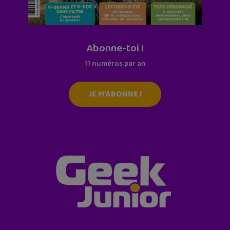
Abonne-toi !
11 numéros par an
JE M'ABONNE !