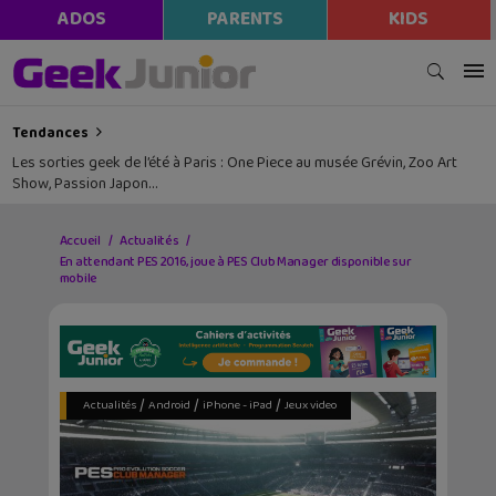
ADOS
PARENTS
KIDS
Tendances
Les sorties geek de l’été à Paris : One Piece au musée Grévin, Zoo Art
Show, Passion Japon…
Accueil
Actualités
En attendant PES 2016, joue à PES Club Manager disponible sur
mobile
/
/
/
Actualités
Android
iPhone - iPad
Jeux video