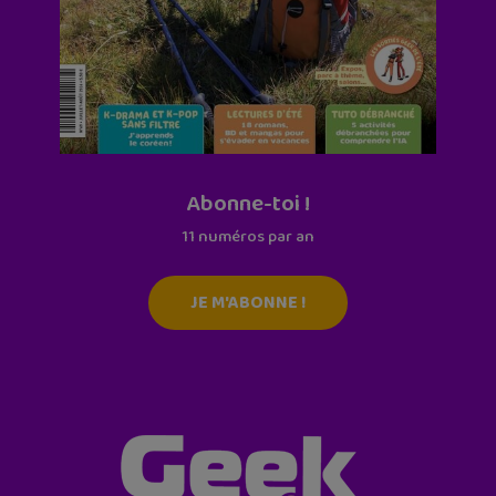
Abonne-toi !
11 numéros par an
JE M'ABONNE !