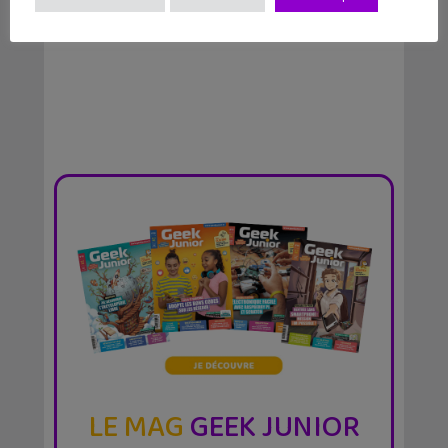
semaine #9 : Flux,...
LE MAG
GEEK JUNIOR