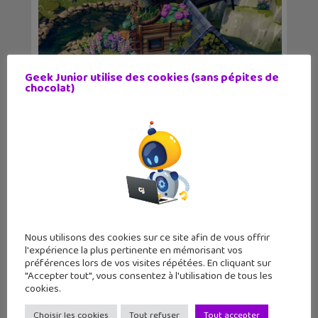
Geek Junior utilise des cookies (sans pépites de
chocolat)
Maliki devient aussi un jeu vidéo sur
Nintendo Swi...
Nous utilisons des cookies sur ce site afin de vous offrir
l'expérience la plus pertinente en mémorisant vos
préférences lors de vos visites répétées. En cliquant sur
"Accepter tout", vous consentez à l'utilisation de tous les
cookies.
5 bandes dessinées à lire cette
Choisir les cookies
Tout refuser
Tout accepter