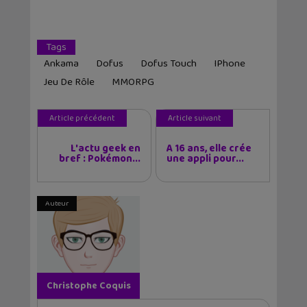
Tags
Ankama
Dofus
Dofus Touch
IPhone
Jeu De Rôle
MMORPG
Article précédent
Article suivant
L'actu geek en
A 16 ans, elle crée
bref : Pokémon...
une appli pour...
Auteur
Christophe Coquis