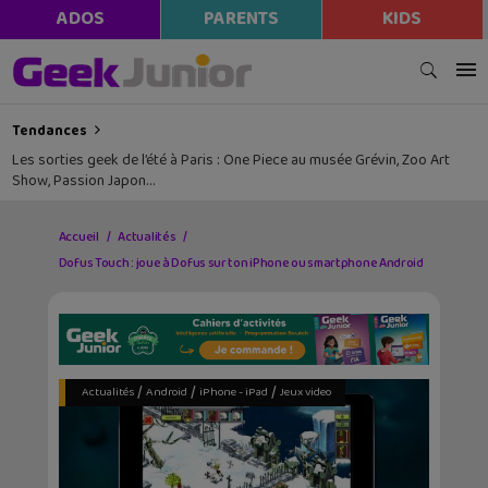
ADOS
PARENTS
KIDS
Tendances
Les sorties geek de l’été à Paris : One Piece au musée Grévin, Zoo Art
Show, Passion Japon…
Accueil
Actualités
Dofus Touch : joue à Dofus sur ton iPhone ou smartphone Android
/
/
/
Actualités
Android
iPhone - iPad
Jeux video