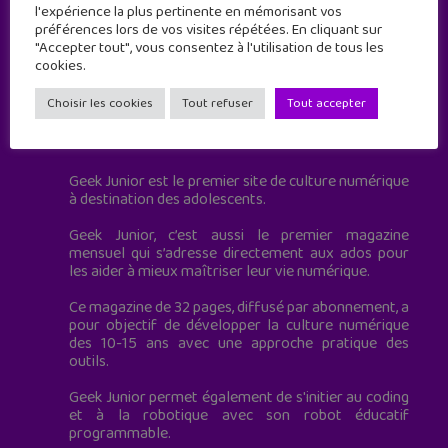
l'expérience la plus pertinente en mémorisant vos
préférences lors de vos visites répétées. En cliquant sur
"Accepter tout", vous consentez à l'utilisation de tous les
cookies.
Choisir les cookies
Tout refuser
Tout accepter
Geek Junior est le premier site de culture numérique
à destination des adolescents.
Geek Junior, c’est aussi le premier magazine
mensuel qui s’adresse directement aux ados pour
les aider à mieux maîtriser leur vie numérique.
Ce magazine de 32 pages, diffusé par abonnement, a
pour objectif de développer la culture numérique
des 10-15 ans avec une approche pratique des
outils.
Geek Junior permet également de s'initier au coding
et à la robotique avec son robot éducatif
programmable.