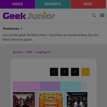
ADOS
PARENTS
KIDS
Tendances
Les sorties geek de l’été à Paris : One Piece au musée Grévin, Zoo Art
Show, Passion Japon…
Accueil
2026
mai
(Page 3)
«
1
2
3