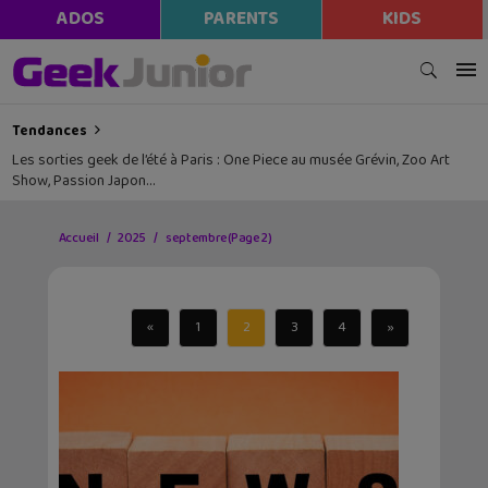
ADOS
PARENTS
KIDS
Tendances
Les sorties geek de l’été à Paris : One Piece au musée Grévin, Zoo Art
Show, Passion Japon…
Accueil
2025
septembre
(Page 2)
«
1
2
3
4
»