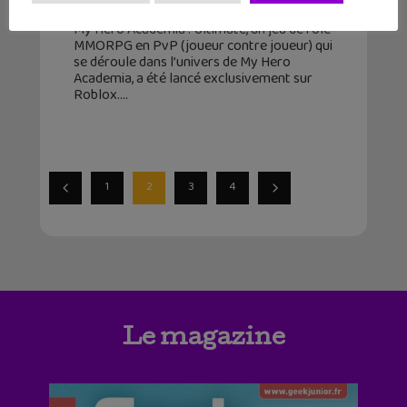
17 septembre 2025
My Hero Academia : Ultimate, un jeu de rôle
MMORPG en PvP (joueur contre joueur) qui
se déroule dans l’univers de My Hero
Academia, a été lancé exclusivement sur
Roblox.
1
2
3
4
Le magazine