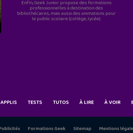
Enfin, Geek Junior propose des formations
professionnelles à destination des
bibliothécaires, mais aussi des animations pour
le public scolaire (collège, lycée).
APPLIS
TESTS
TUTOS
À LIRE
À VOIR
Publicités
Formations Geek
Sitemap
Mentions légal