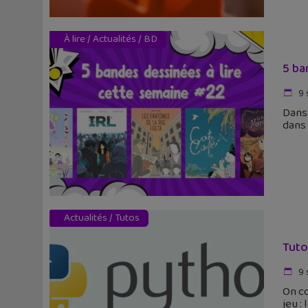
À lire
/
Actualités
/
BD
5 ba
9 
Dans 
dans 
Actualités
/
Tutos
Tuto
9 
On c
jeu :