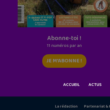
Abonne-toi !
11 numéros par an
JE M'ABONNE !
ACCUEIL
ACTUS
La rédaction
Partenariat & 