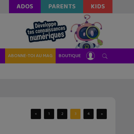
ADOS
PARENTS
KIDS
ABONNE-TOI AU MAG
BOUTIQUE
«
1
2
3
4
»