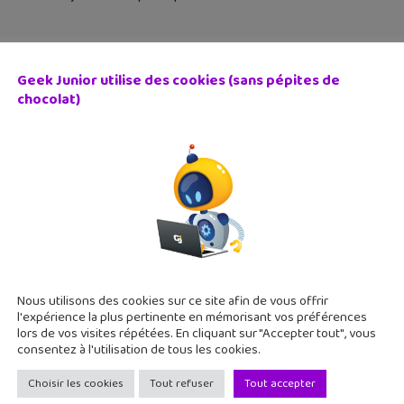
Geek Junior utilise des cookies (sans pépites de
chocolat)
uit des treize plumes, un conte fantastique et féministe
septembre 2025
nte sombre et féministe où une princesse brise ses chaînes po
azopoulos nous offre un beau moment de lecture.
Nous utilisons des cookies sur ce site afin de vous offrir
l'expérience la plus pertinente en mémorisant vos préférences
lors de vos visites répétées. En cliquant sur "Accepter tout", vous
consentez à l'utilisation de tous les cookies.
Choisir les cookies
Tout refuser
Tout accepter
Mytho Tous-Terrains : des vidéos pour fact-checker les pr