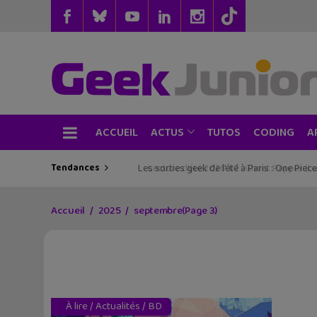
ACCUEIL
TUTOS
CODING
ACTUS
A
Tendances
Les sorties geek de l’été à Paris : One Pie
Accueil
2025
septembre
(Page 3)
À lire
/
Actualités
/
BD