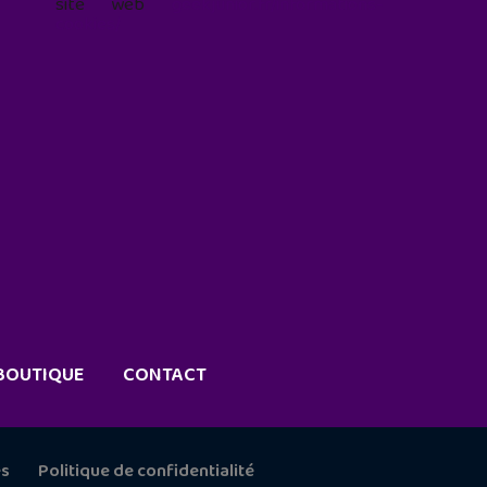
site web
geekjunior.fr/informations-
cookies/
BOUTIQUE
CONTACT
es
Politique de confidentialité