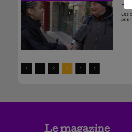
3 
Les c
pour 
1
2
3
4
Le magazine