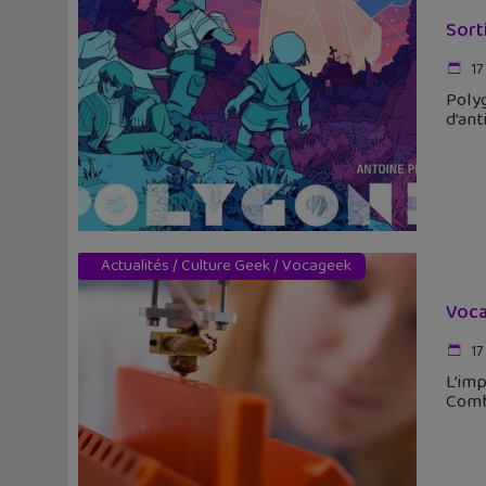
Sort
17
Polyg
d’ant
Actualités
/
Culture Geek
/
Vocageek
Voca
17
L’imp
Combi