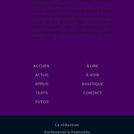
exploitées* dans le cadre de ma
demande de contact.
Vous pouvez vous désabonner à tout
moment en cliquant sur le lien en bas de
page de nos emails. Pour obtenir plus
d'informations sur nos pratiques de
confidentialité, rendez-vous sur notre
site web
geekjunior.fr/informations-
cookies/
ACCUEIL
À LIRE
ACTUS
À VOIR
APPLIS
BOUTIQUE
TESTS
CONTACT
TUTOS
La rédaction
Partenariat & Publicités