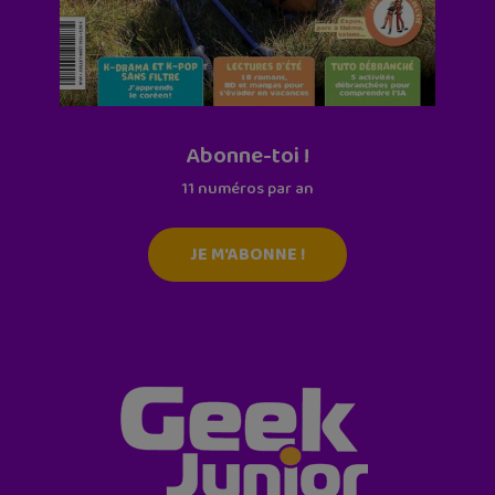
Abonne-toi !
11 numéros par an
JE M'ABONNE !