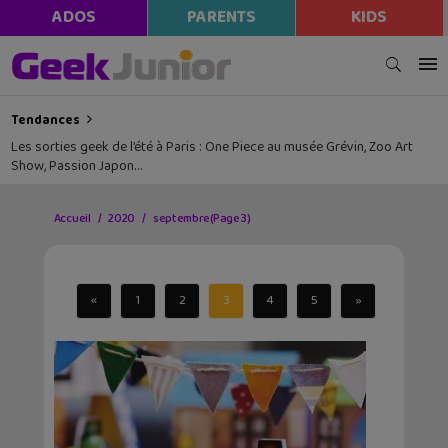
ADOS
PARENTS
KIDS
Tendances
Les sorties geek de l’été à Paris : One Piece au musée Grévin, Zoo Art
Show, Passion Japon…
Accueil
2020
septembre
(Page 3)
«
1
2
3
4
5
»