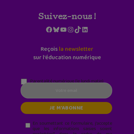
Suivez-nous !
Facebook
Bluesky
YouTube
Instagram
TikTok
LinkedIn
Reçois
la newsletter
sur l'éducation numérique
Parentalité numérique (le lundi matin)
En soumettant ce formulaire, j’accepte
que les informations saisies soient