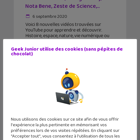
Nota Bene, Zeste de Science,...
6 septembre 2020
Voici 8 nouvelles vidéos trouvées sur
YouTube pour apprendre et découvrir.
Histoire, espace, nature, vie numérique ou
anglais sont au menu ! Nous avons
sélectionné pour vous cette semaine des
Geek Junior utilise des cookies (sans pépites de
vidéos des chaînes Poisson Fécond,
chocolat)
Nous utilisons des cookies sur ce site afin de vous offrir
l'expérience la plus pertinente en mémorisant vos
préférences lors de vos visites répétées. En cliquant sur
"Accepter tout", vous consentez à l'utilisation de tous les