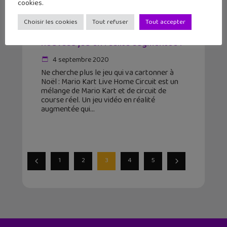
cookies.
Choisir les cookies
Tout refuser
Tout accepter
Mario Kart Live Home Circuit : un
nouveau jeu en réalité augmentée !
4 septembre 2020
Ne cherche plus le jeu qui va cartonner à
Noël : Mario Kart Live Home Circuit est un
mélange de Mario Kart et de circuit de
course réel. Un jeu vidéo en réalité
augmentée qui
1
2
3
4
5