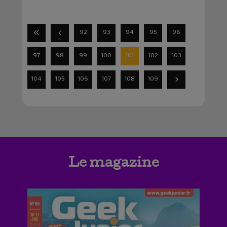
92
93
94
95
96
97
98
99
100
101
102
103
104
105
106
107
108
109
Le magazine