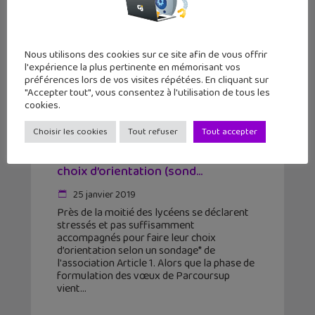
Nous utilisons des cookies sur ce site afin de vous offrir
l'expérience la plus pertinente en mémorisant vos
préférences lors de vos visites répétées. En cliquant sur
"Accepter tout", vous consentez à l'utilisation de tous les
cookies.
Choisir les cookies
Tout refuser
Tout accepter
Parcoursup : 42,7% des lycéens
sont stressés avant de faire leur
choix d’orientation (sond...
25 janvier 2019
Près de la moitié des lycéens se déclarent
stressés et pas suffisamment
accompagnés pour faire leur choix
d’orientation selon un sondage* de
l'association Article 1. Alors que la phase de
formulation des vœux de Parcoursup
vient