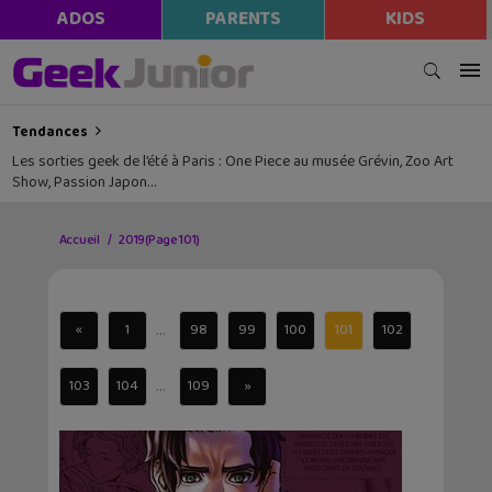
ADOS
PARENTS
KIDS
Tendances
Les sorties geek de l’été à Paris : One Piece au musée Grévin, Zoo Art
Show, Passion Japon…
Accueil
2019
(Page 101)
...
«
1
98
99
100
101
102
...
103
104
109
»