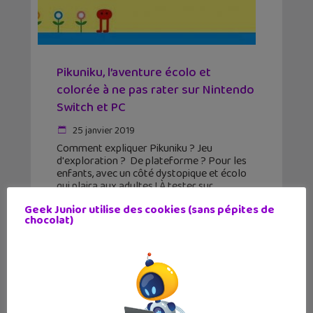
Pikuniku, l’aventure écolo et
colorée à ne pas rater sur Nintendo
Switch et PC
25 janvier 2019
Comment expliquer Pikuniku ? Jeu
d'exploration ? De plateforme ? Pour les
enfants, avec un côté dystopique et écolo
qui plaira aux adultes ! À tester sur
Nintendo Switch et PC. Pikuniku, un jeu
Geek Junior utilise des cookies (sans pépites de
japonais ?
chocolat)