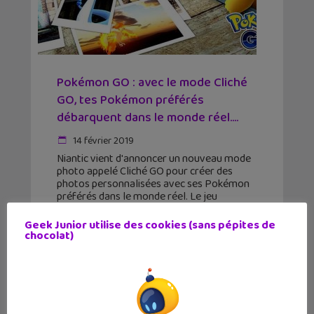
Pokémon GO : avec le mode Cliché
GO, tes Pokémon préférés
débarquent dans le monde réel....
14 février 2019
Niantic vient d'annoncer un nouveau mode
photo appelé Cliché GO pour créer des
photos personnalisées avec ses Pokémon
préférés dans le monde réel. Le jeu
Pokémon GO continue de populariser les
applications de la réalité augmentée
Geek Junior utilise des cookies (sans pépites de
chocolat)