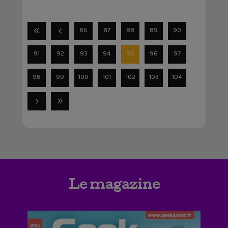
86
87
88
89
90
91
92
93
94
95
96
97
98
99
100
101
102
103
104
Le magazine