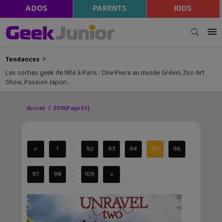
ADOS
PARENTS
KIDS
Tendances
Les sorties geek de l’été à Paris : One Piece au musée Grévin, Zoo Art
Show, Passion Japon…
Accueil
2019
(Page 95)
...
«
1
92
93
94
95
96
...
97
98
109
»