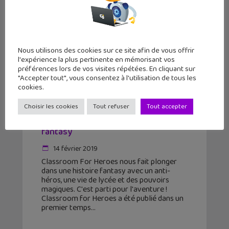
Nous utilisons des cookies sur ce site afin de vous offrir
l'expérience la plus pertinente en mémorisant vos
préférences lors de vos visites répétées. En cliquant sur
"Accepter tout", vous consentez à l'utilisation de tous les
cookies.
Sortie Manga : Classroom For
Choisir les cookies
Tout refuser
Tout accepter
Heroes (Vol. 1 et 2), à l’école de la
fantasy
14 février 2019
Classroom For Heroes nous fait plonger
dans une histoire fantasy avec un anti-
héros, une vie de lycée et des pouvoirs
magiques. C'est parti pour l'aventure !
Classroom for Heroes a été publié dans un
premier temps