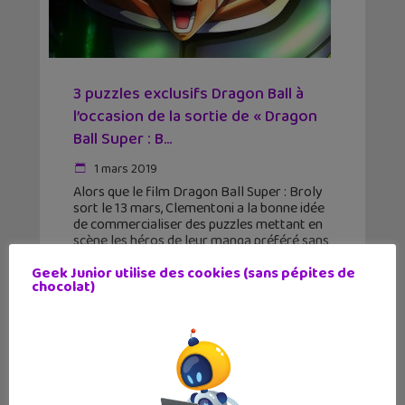
3 puzzles exclusifs Dragon Ball à
l’occasion de la sortie de « Dragon
Ball Super : B...
1 mars 2019
Alors que le film Dragon Ball Super : Broly
sort le 13 mars, Clementoni a la bonne idée
de commercialiser des puzzles mettant en
scène les héros de leur manga préféré sans
passer par l’importation. Les
Geek Junior utilise des cookies (sans pépites de
chocolat)