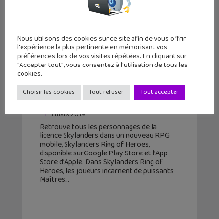
Nous utilisons des cookies sur ce site afin de vous offrir
l'expérience la plus pertinente en mémorisant vos
préférences lors de vos visites répétées. En cliquant sur
"Accepter tout", vous consentez à l'utilisation de tous les
cookies.
Sortie jeu mobile : Skylanders Ring
Choisir les cookies
Tout refuser
Tout accepter
of Heroes (iOS, Android)
1 mars 2019
Retrouve tous les personnages de la
licence Skylanders dans un nouveau RPG
mobile, Skylanders Ring of Heroes,
disponible surGoogle Play Store et l’App
Store d’Apple. Dans Skylanders Ring of
Heroes, les joueurs incarnent de puissants
Maîtres