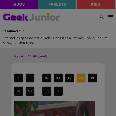
ADOS
PARENTS
KIDS
Tendances
Les sorties geek de l’été à Paris : One Piece au musée Grévin, Zoo Art
Show, Passion Japon…
Accueil
2019
(Page 90)
...
«
1
87
88
89
90
91
...
92
93
109
»