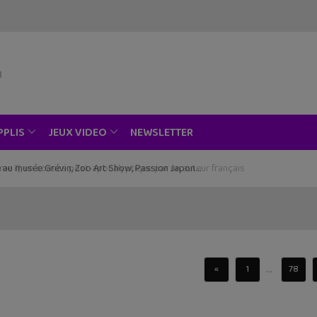
NEWSLETTER
PPLIS
JEUX VIDEO
ce au musée Grévin, Zoo Art Show, Passion Japon…
...
«
1
78