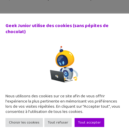
Geek Junior utilise des cookies (sans pépites de
chocolat)
application de réalité augmentée te raconte le Big Bang !
 mars 2019
g Bang en réalité augmentée ? C'est possible avec une applicat
e Arts & Culture. Et c'est gratuit. L'application Big Bang AR pe
Nous utilisons des cookies sur ce site afin de vous offrir
l'expérience la plus pertinente en mémorisant vos préférences
lors de vos visites répétées. En cliquant sur "Accepter tout", vous
consentez à l'utilisation de tous les cookies.
Choisir les cookies
Tout refuser
Tout accepter
roduction à la culture vidéoludique” : un MOOC pour les pa