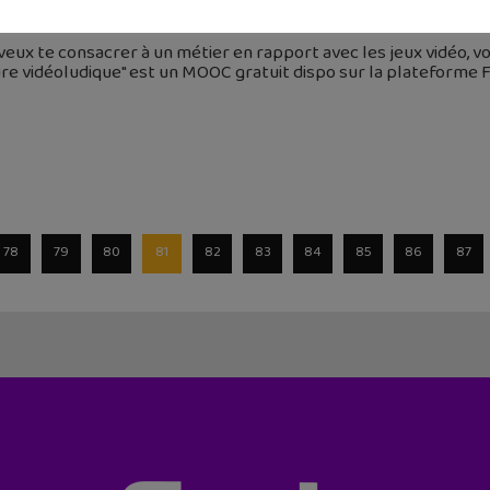
 mars 2019
 veux te consacrer à un métier en rapport avec les jeux vidéo, vo
re vidéoludique" est un MOOC gratuit dispo sur la plateforme 
78
79
80
81
82
83
84
85
86
87