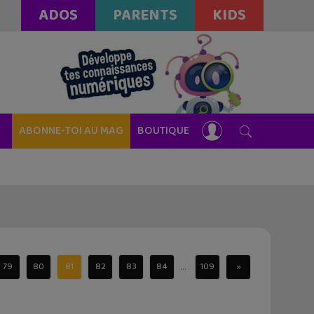
ADOS
PARENTS
KIDS
ABONNE-TOI AU MAG
BOUTIQUE
...
79
80
81
82
83
84
109
»