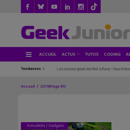
ACCUEIL
TUTOS
CODING
ACTUS
A
Tendances
Les sorties geek de l’été à Paris : One Pie
Accueil
2019
(Page 81)
Actualités
/
Gadgets