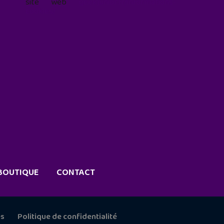
site web
geekjunior.fr/informations-
cookies/
BOUTIQUE
CONTACT
es
Politique de confidentialité