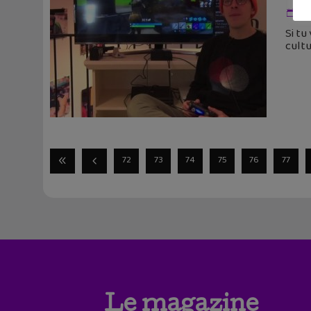
25
Si tu
cultu
72
73
74
75
76
77
Le magazine