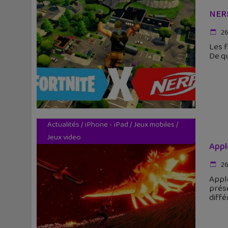
NERF
26
Les f
De qu
Actualités
/
iPhone - iPad
/
Jeux mobiles
/
Jeux video
Appl
26
Apple
prése
diffé