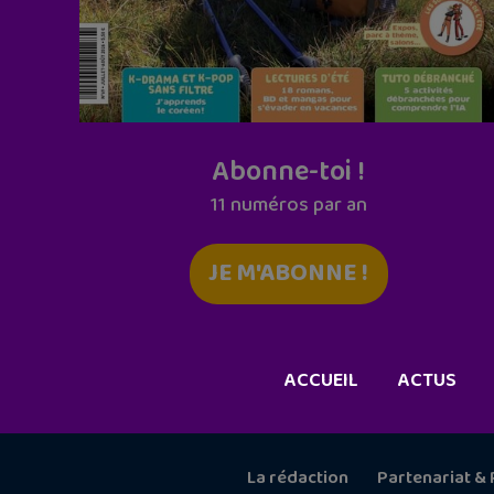
Abonne-toi !
11 numéros par an
JE M'ABONNE !
ACCUEIL
ACTUS
La rédaction
Partenariat & 