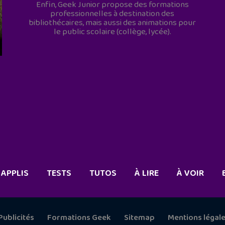
Enfin, Geek Junior propose des formations
professionnelles à destination des
bibliothécaires, mais aussi des animations pour
le public scolaire (collège, lycée).
APPLIS
TESTS
TUTOS
À LIRE
À VOIR
Publicités
Formations Geek
Sitemap
Mentions légal