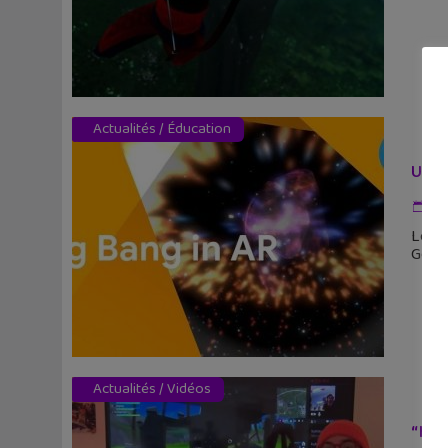
Actualités
/
Éducation
Une 
25
Le Bi
Googl
Actualités
/
Vidéos
“Int