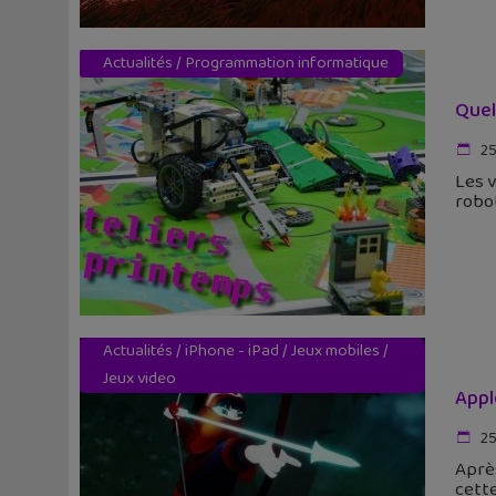
Actualités
/
Programmation informatique
Quel
25
Les v
robot
Actualités
/
iPhone - iPad
/
Jeux mobiles
/
Jeux video
Appl
25
Après
cette