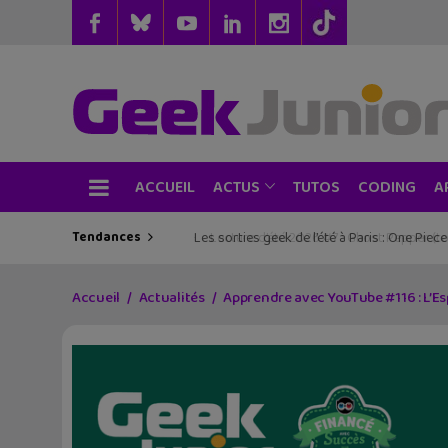
ACCUEIL
TUTOS
CODING
ACTUS
A
Tendances
Les sorties geek de l’été à Paris : One Pie
Accueil
Actualités
Apprendre avec YouTube #116 : L’E