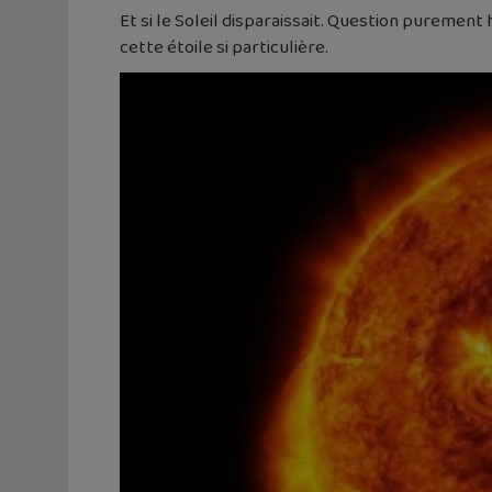
Et si le Soleil disparaissait. Question purem
cette étoile si particulière.