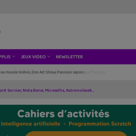
NEWSLETTER
PPLIS
JEUX VIDEO
ce au musée Grévin, Zoo Art Show, Passion Japon…
sprit Sorcier, Nota Bene, Micmaths, AstronoGeek…