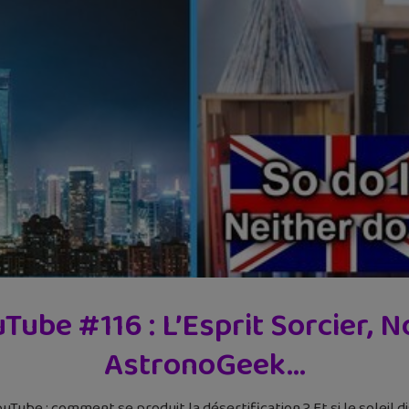
ube #116 : L’Esprit Sorcier, 
AstronoGeek…
Tube : comment se produit la désertification ? Et si le soleil di