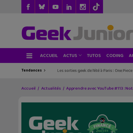
ACCUEIL
TUTOS
CODING
ACTUS
A
Tendances
Lecture d’été 2026 #6 : Là où danse le vent
Accueil
Actualités
Apprendre avec YouTube #113 : No