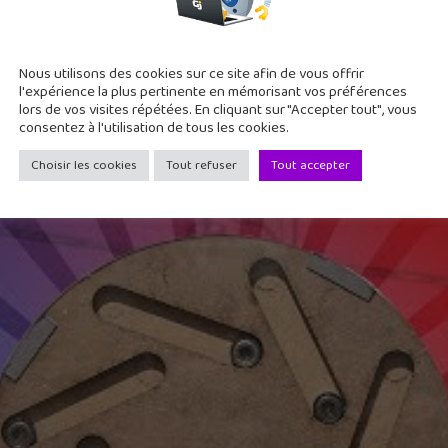
Nous utilisons des cookies sur ce site afin de vous offrir
ible – Machines thermiques #1 – M
l'expérience la plus pertinente en mémorisant vos préférences
lors de vos visites répétées. En cliquant sur "Accepter tout", vous
consentez à l'utilisation de tous les cookies.
 C’est une chaîne passionnante à découvrir vite. Exemple ici av
es à cause des principes de la thermodynamique. Eh bien juste
Choisir les cookies
Tout refuser
Tout accepter