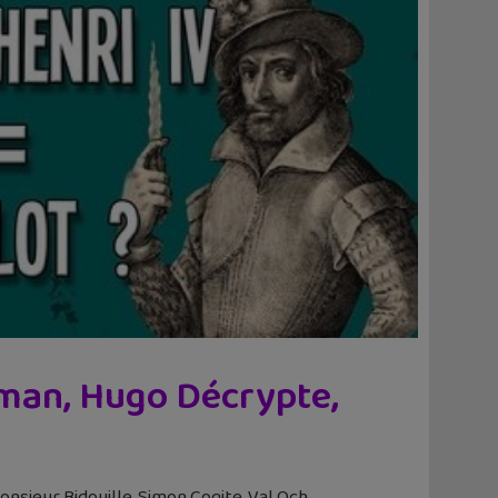
zman, Hugo Décrypte,
sieur Bidouille, Simon Cogite, Val Och.