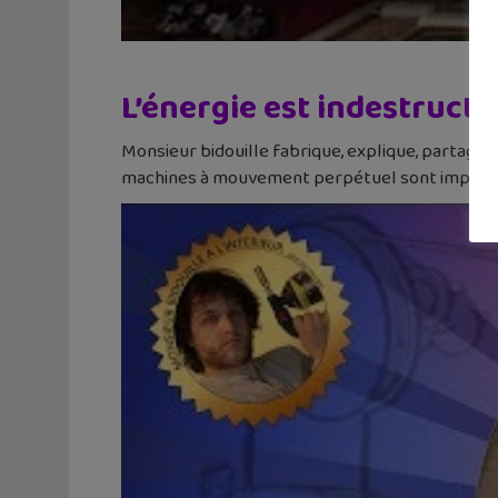
L’énergie est indestruct
Monsieur bidouille fabrique, explique, partage !
machines à mouvement perpétuel sont impossibl