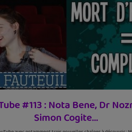
ube #113 : Nota Bene, Dr No
Simon Cogite…
uTube avec notamment trois nouvelles chaînes à découvrir : Mon