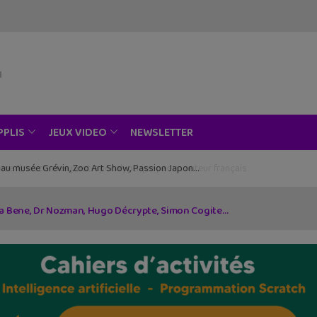
NEWSLETTER
PPLIS
JEUX VIDEO
, un beau roman graphique avec la Bretagne en toile de fond
ta Bene, Dr Nozman, Hugo Décrypte, Simon Cogite…