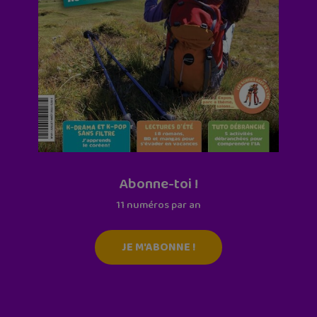
Abonne-toi !
11 numéros par an
JE M'ABONNE !