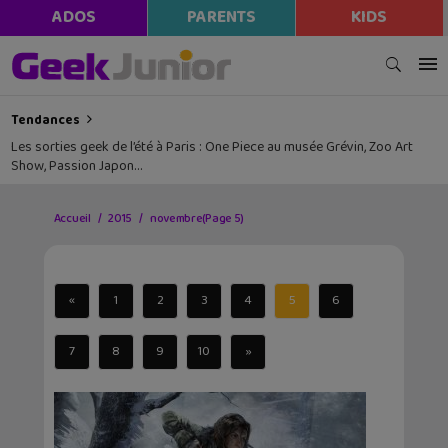
ADOS
PARENTS
KIDS
Tendances
Les sorties geek de l’été à Paris : One Piece au musée Grévin, Zoo Art
Show, Passion Japon…
Accueil
2015
novembre
(Page 5)
«
1
2
3
4
5
6
7
8
9
10
»