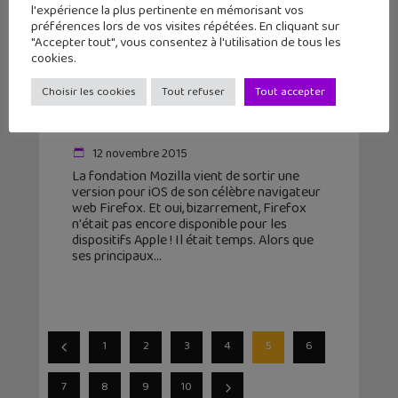
l'expérience la plus pertinente en mémorisant vos
préférences lors de vos visites répétées. En cliquant sur
"Accepter tout", vous consentez à l'utilisation de tous les
cookies.
Choisir les cookies
Tout refuser
Tout accepter
Adieu Chrome et Safari ! Firefox
disponible sur iPhone / iPad
12 novembre 2015
La fondation Mozilla vient de sortir une
version pour iOS de son célèbre navigateur
web Firefox. Et oui, bizarrement, Firefox
n'était pas encore disponible pour les
dispositifs Apple ! Il était temps. Alors que
ses principaux
1
2
3
4
5
6
7
8
9
10