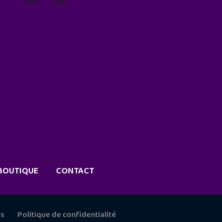
site web
geekjunior.fr/informations-
cookies/
BOUTIQUE
CONTACT
es
Politique de confidentialité