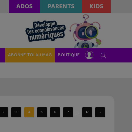
ADOS
PARENTS
KIDS
ABONNE-TOI AU MAG
BOUTIQUE
...
2
3
4
5
6
7
17
»