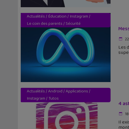
Actualités
/
Éducation
/
Instagram
/
Le coin des parents
/
Sécurité
Mess
22 
Les 
super
Actualités
/
Android
/
Applications
/
Instagram
/
Tutos
4 as
18
Il ex
montr