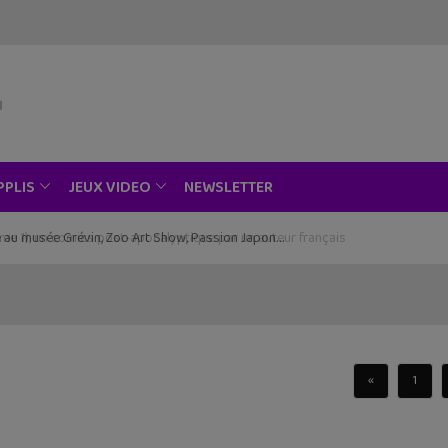
NEWSLETTER
PPLIS
JEUX VIDEO
ce au musée Grévin, Zoo Art Show, Passion Japon…
«
1