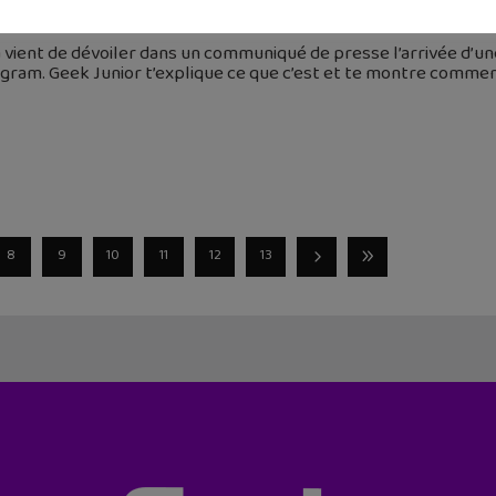
février 2023
vient de dévoiler dans un communiqué de presse l’arrivée d’une
gram. Geek Junior t’explique ce que c’est et te montre commen
8
9
10
11
12
13