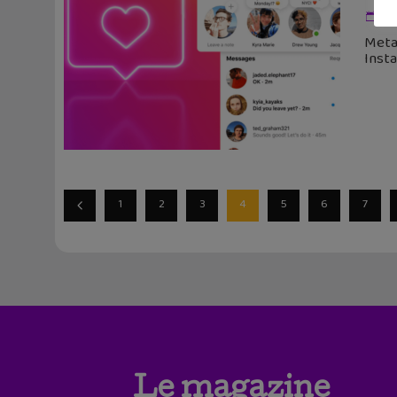
1 
Meta 
Insta
1
2
3
4
5
6
7
Le magazine