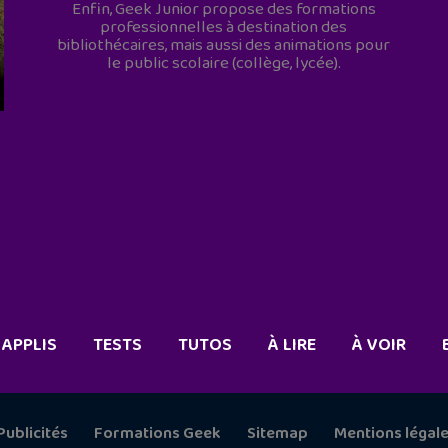
Enfin, Geek Junior propose des formations
professionnelles à destination des
bibliothécaires, mais aussi des animations pour
le public scolaire (collège, lycée).
APPLIS
TESTS
TUTOS
À LIRE
À VOIR
Publicités
Formations Geek
Sitemap
Mentions légal