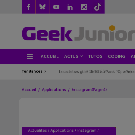
ACCUEIL
TUTOS
CODING
ACTUS
A
Tendances
Les sorties geek de l’été à Paris : One Pie
Accueil
Applications
Instagram
(Page 4)
Actualités
/
Applications
/
Instagram
/