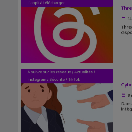
L'appli à télécharger
Thre
14
Threa
dispo
À suivre sur les réseaux
/
Actualités
/
Instagram
/
Sécurité
/
TikTok
Cybe
9 
Dans 
intèg