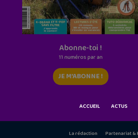
Abonne-toi !
11 numéros par an
JE M'ABONNE !
ACCUEIL
ACTUS
La rédaction
Partenariat & 