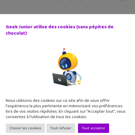
Geek Junior utilise des cookies (sans pépites de
chocolat)
ta Verified » : quelle est cette nouvelle fonctionnalité pa
 février 2023
k Zuckerberg vient d’annoncer l’arrivée d’une nouvelle foncti
er, il faudra payer pour accéder à la vérification de tes compt
Nous utilisons des cookies sur ce site afin de vous offrir
l'expérience la plus pertinente en mémorisant vos préférences
lors de vos visites répétées. En cliquant sur "Accepter tout", vous
consentez à l'utilisation de tous les cookies.
Choisir les cookies
Tout refuser
Tout accepter
agram Notes : c’est quoi et comment ça marche ?