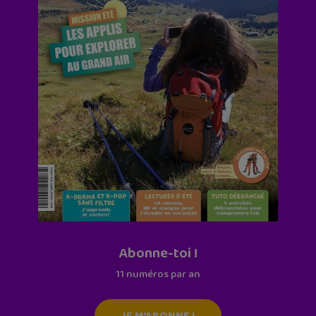
Abonne-toi !
11 numéros par an