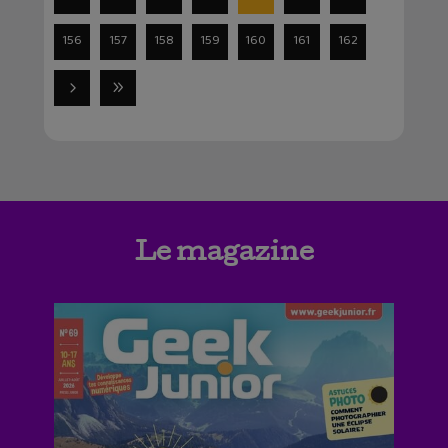
156
157
158
159
160
161
162
Le magazine