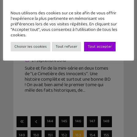
Nous utilisons des cookies sur ce site afin de vous offrir
l'expérience la plus pertinente en mémorisant vos
préférences lors de vos visites répétées. En cliquant sur
"Accepter tout", vous consentez à l'utilisation de tous les
cookies.
La BD du week-end #50 : Le
Choisir les cookies
Tout refuser
Tout accepter
Cimetière des Innocents (Tome 2)
21 septembre 2018
Suite et fin de la mini-série en deux tomes
de "Le Cimetière des Innocents". Une
histoire complète et surtout une bonne BD
! On avait bien aimé le premier tome qui
mêle des faits historiques, de
144
145
146
147
148
149
150
151
152
153
154
155