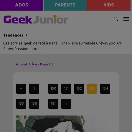
ADOS
PARENTS
KIDS
Tendances
Les sorties geek de l’été à Paris : One Piece au musée Grévin, Zoo Art
Show, Passion Japon…
Accueil
À lire
(Page 153)
...
«
1
150
151
152
153
154
...
155
156
191
»