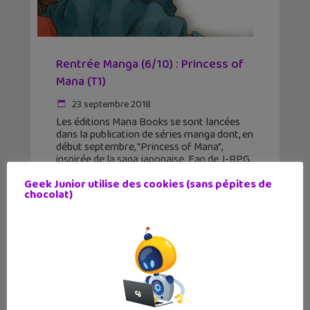
Rentrée Manga (6/10) : Princess of
Mana (T1)
23 septembre 2018
Les éditions Mana Books se sont lancées
dans la publication de séries manga dont, en
début septembre, "Princess of Mana",
inspirée de la saga japonaise. Fan de J-RPG,
voici une série en cinq tomes qui débute
Geek Junior utilise des cookies (sans pépites de
chocolat)