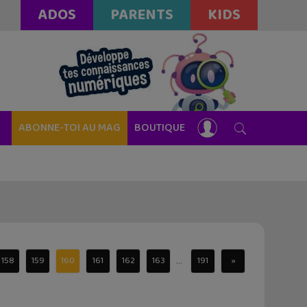
ADOS
PARENTS
KIDS
ABONNE-TOI AU MAG
BOUTIQUE
...
158
159
160
161
162
163
191
»