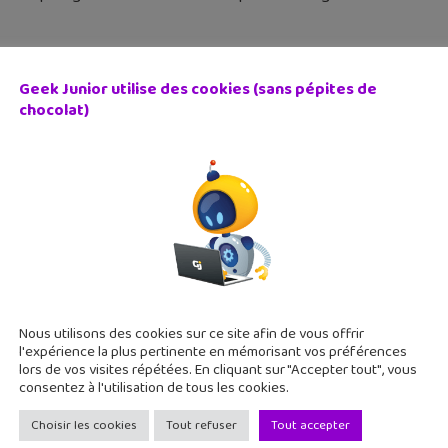
Geek Junior utilise des cookies (sans pépites de
chocolat)
ie Manga : Gunnm Other Stories, un one shot pour les fa
 mai 2018
t continue d'exploiter l’univers de Gunnm avec quatre histoir
asion pour les fans de découvrir un pan inédit de Kuzutetsu et 
Nous utilisons des cookies sur ce site afin de vous offrir
l'expérience la plus pertinente en mémorisant vos préférences
lors de vos visites répétées. En cliquant sur "Accepter tout", vous
consentez à l'utilisation de tous les cookies.
Choisir les cookies
Tout refuser
Tout accepter
 In Abyss : après l’anime, le manga débarque en librairie