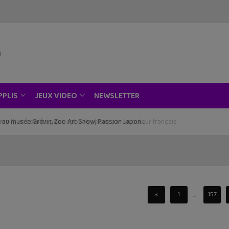
NEWSLETTER
PPLIS
JEUX VIDEO
ce au musée Grévin, Zoo Art Show, Passion Japon…
...
«
1
157