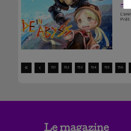
19
L'ani
Prêt 
151
152
153
154
155
156
Le magazine