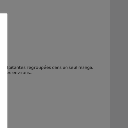
ns
es palpitantes regroupées dans un seul manga.
de ses environs