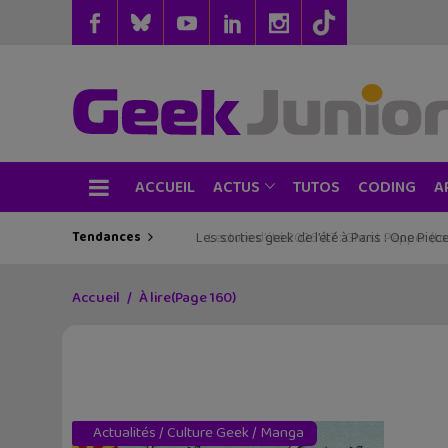
ACCUEIL
TUTOS
CODING
ACTUS
A
Tendances
Les sorties geek de l’été à Paris : One Pie
Accueil
À lire
(Page 160)
Actualités
/
Culture Geek
/
Manga