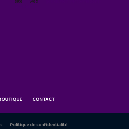
site web
geekjunior.fr/informations-
cookies/
BOUTIQUE
CONTACT
es
Politique de confidentialité