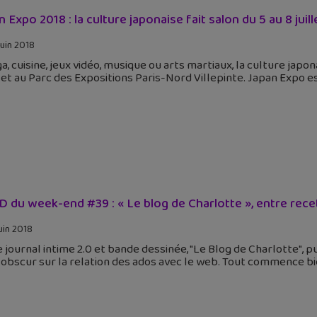
 Expo 2018 : la culture japonaise fait salon du 5 au 8 juille
juin 2018
, cuisine, jeux vidéo, musique ou arts martiaux, la culture jap
llet au Parc des Expositions Paris-Nord Villepinte. Japan Expo est
D du week-end #39 : « Le blog de Charlotte », entre recet
juin 2018
 journal intime 2.0 et bande dessinée, "Le Blog de Charlotte", p
-obscur sur la relation des ados avec le web. Tout commence b