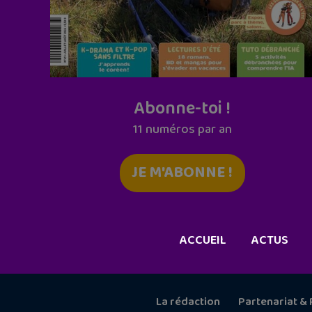
Abonne-toi !
11 numéros par an
JE M'ABONNE !
ACCUEIL
ACTUS
La rédaction
Partenariat & 