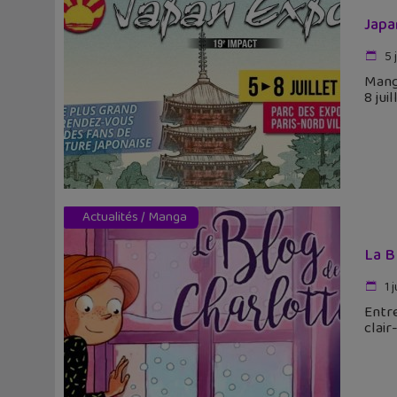
Japan
5 
Manga
8 jui
Actualités
/
Manga
La B
1 
Entre
clair