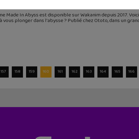
 mai 2018
me Made In Abyss est disponible sur Wakanim depuis 2017. Voic
à vous plonger dans l'abysse ? Publié chez Ototo, dans un gran
157
158
159
160
161
162
163
164
165
166