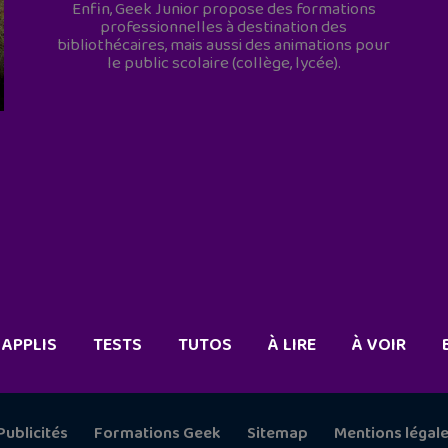
Enfin, Geek Junior propose des formations
professionnelles à destination des
bibliothécaires, mais aussi des animations pour
le public scolaire (collège, lycée).
APPLIS
TESTS
TUTOS
À LIRE
À VOIR
Publicités
Formations Geek
Sitemap
Mentions légal