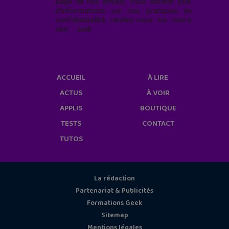
page de nos emails. Pour obtenir plus
d'informations sur nos pratiques de
confidentialité, rendez-vous sur notre
site web
geekjunior.fr/informations-
cookies/
ACCUEIL
À LIRE
ACTUS
À VOIR
APPLIS
BOUTIQUE
TESTS
CONTACT
TUTOS
La rédaction
Partenariat & Publicités
Formations Geek
Sitemap
Mentions légales