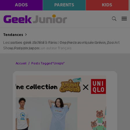
ADOS
PARENTS
KIDS
Tendances
Les sorties geek de l’été à Paris : One Piece au musée Grévin, Zoo Art
Show, Passion Japon…
Accueil
Posts Tagged "Uniqlo"