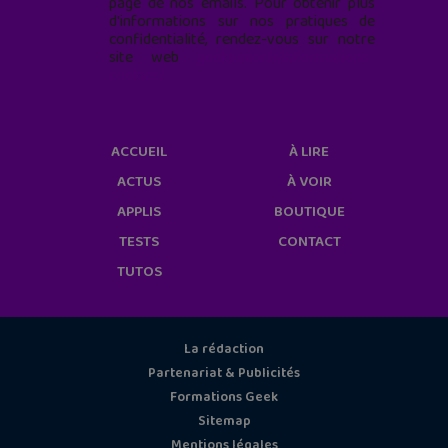
page de nos emails. Pour obtenir plus
d'informations sur nos pratiques de
confidentialité, rendez-vous sur notre
site web
geekjunior.fr/informations-
cookies/
ACCUEIL
À LIRE
ACTUS
À VOIR
APPLIS
BOUTIQUE
TESTS
CONTACT
TUTOS
La rédaction
Partenariat & Publicités
Formations Geek
Sitemap
Mentions légales