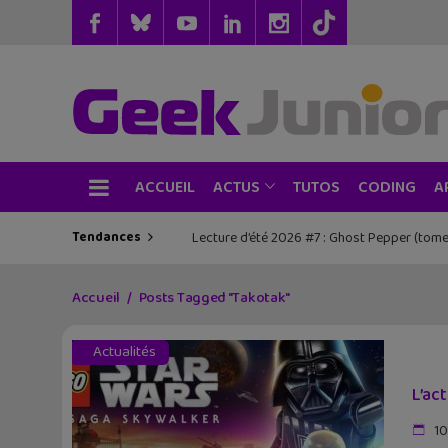
ACCUEIL
TUTOS
CODING
ACTUS
A
Tendances
Les sorties geek de l’été à Paris : One Pie
Accueil
Posts Tagged "Takotak"
Actualités
L’ac
10