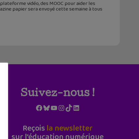
le plateforme vidéo, des MOOC pour aider les
azine papier sera envoyé cette semaine à tous
Suivez-nous !
Facebook
Bluesky
YouTube
Instagram
TikTok
LinkedIn
Reçois
la newsletter
sur l'éducation numérique