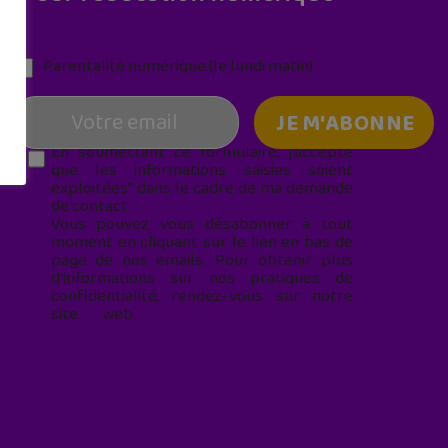
Parentalité numérique (le lundi matin)
En soumettant ce formulaire, j’accepte
que les informations saisies soient
exploitées* dans le cadre de ma demande
de contact.
Vous pouvez vous désabonner à tout
moment en cliquant sur le lien en bas de
page de nos emails. Pour obtenir plus
d'informations sur nos pratiques de
confidentialité, rendez-vous sur notre
site web
geekjunior.fr/informations-
cookies/