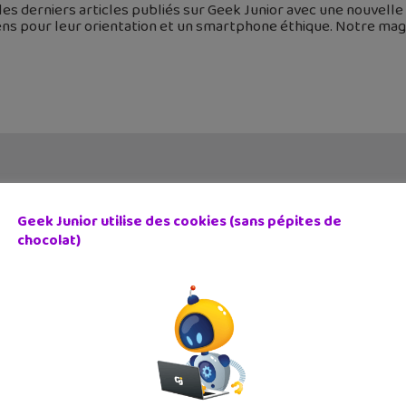
 les derniers articles publiés sur Geek Junior avec une nouvel
ens pour leur orientation et un smartphone éthique. Notre mag
Geek Junior utilise des cookies (sans pépites de
chocolat)