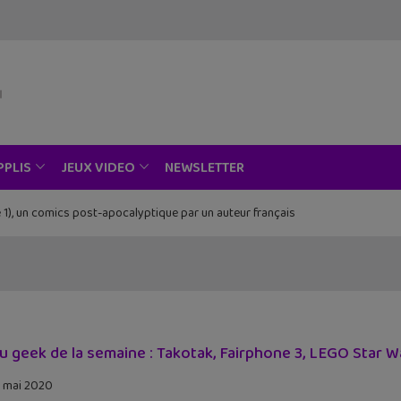
NEWSLETTER
PPLIS
JEUX VIDEO
ce au musée Grévin, Zoo Art Show, Passion Japon…
tu geek de la semaine : Takotak, Fairphone 3, LEGO Star 
 mai 2020