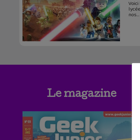
Voici
lycé
nos
Le magazine