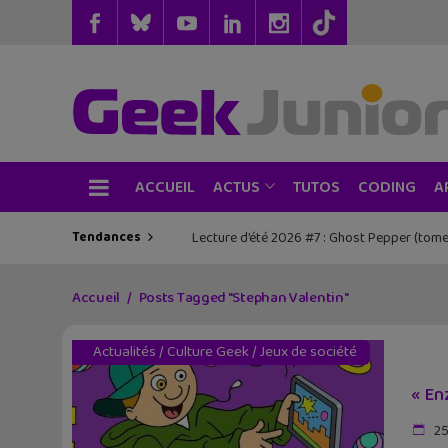
ACCUEIL
TUTOS
CODING
ACTUS
A
Tendances
Lecture d’été 2026 #7 : Ghost Pepper (tome
Accueil
Posts Tagged "Stephan Valentin"
Actualités
/
Culture Geek
/
Jeux de société
« En
25