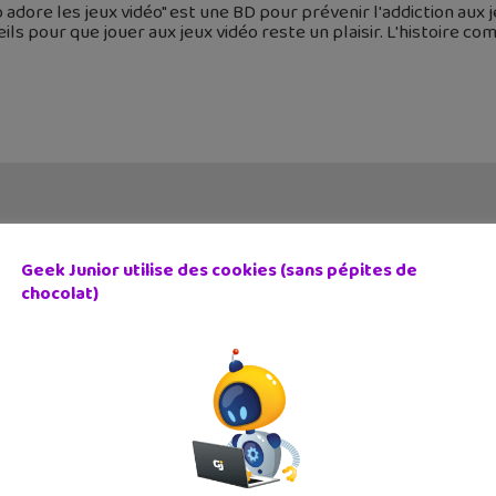
 adore les jeux vidéo" est une BD pour prévenir l'addiction aux j
ils pour que jouer aux jeux vidéo reste un plaisir. L'histoire c
Geek Junior utilise des cookies (sans pépites de
chocolat)