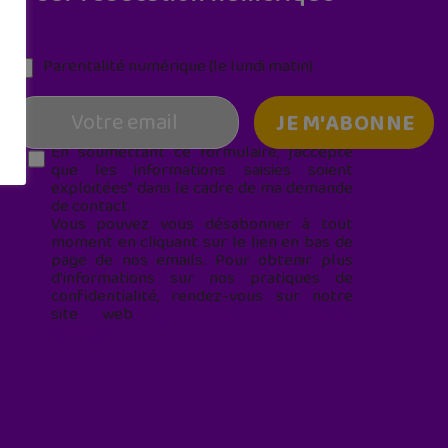
Parentalité numérique (le lundi matin)
En soumettant ce formulaire, j’accepte
que les informations saisies soient
exploitées* dans le cadre de ma demande
de contact.
Vous pouvez vous désabonner à tout
moment en cliquant sur le lien en bas de
page de nos emails. Pour obtenir plus
d'informations sur nos pratiques de
confidentialité, rendez-vous sur notre
site web
geekjunior.fr/informations-
cookies/