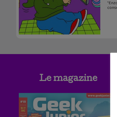
"Enzo
conse
Le magazine