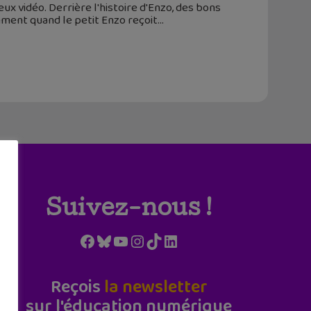
eux vidéo. Derrière l'histoire d'Enzo, des bons
omment quand le petit Enzo reçoit
Suivez-nous !
Facebook
Bluesky
YouTube
Instagram
TikTok
LinkedIn
Reçois
la newsletter
sur l'éducation numérique