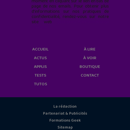
moment en cliquant sur le lien en bas de
page de nos emails. Pour obtenir plus
d'informations sur nos pratiques de
confidentialité, rendez-vous sur notre
site web
geekjunior.fr/informations-
cookies/
ACCUEIL
À LIRE
ACTUS
À VOIR
APPLIS
BOUTIQUE
TESTS
CONTACT
TUTOS
La rédaction
Partenariat & Publicités
Formations Geek
Sitemap