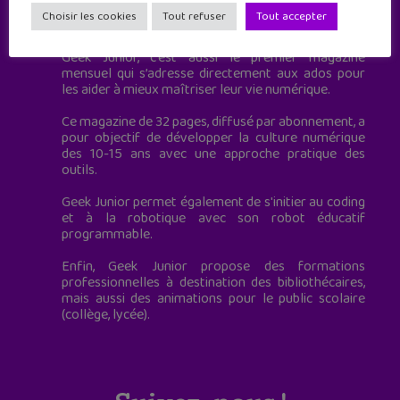
Geek Junior est le premier site de culture numérique
Choisir les cookies
Tout refuser
Tout accepter
à destination des adolescents.
Geek Junior, c’est aussi le premier magazine
mensuel qui s’adresse directement aux ados pour
les aider à mieux maîtriser leur vie numérique.
Ce magazine de 32 pages, diffusé par abonnement, a
pour objectif de développer la culture numérique
des 10-15 ans avec une approche pratique des
outils.
Geek Junior permet également de s'initier au coding
et à la robotique avec son robot éducatif
programmable.
Enfin, Geek Junior propose des formations
professionnelles à destination des bibliothécaires,
mais aussi des animations pour le public scolaire
(collège, lycée).