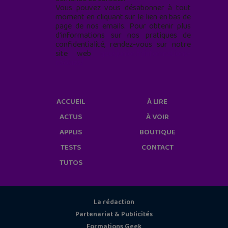
Vous pouvez vous désabonner à tout
moment en cliquant sur le lien en bas de
page de nos emails. Pour obtenir plus
d'informations sur nos pratiques de
confidentialité, rendez-vous sur notre
site web
geekjunior.fr/informations-
cookies/
ACCUEIL
À LIRE
ACTUS
À VOIR
APPLIS
BOUTIQUE
TESTS
CONTACT
TUTOS
La rédaction
Partenariat & Publicités
Formations Geek