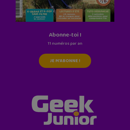
Abonne-toi !
11 numéros par an
JE M'ABONNE !