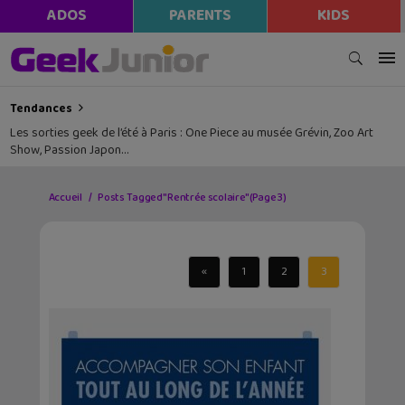
ADOS
PARENTS
KIDS
Tendances
Les sorties geek de l’été à Paris : One Piece au musée Grévin, Zoo Art
Show, Passion Japon…
Accueil
Posts Tagged "Rentrée scolaire"
(Page 3)
«
1
2
3