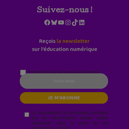
Suivez-nous !
Facebook
Bluesky
YouTube
Instagram
TikTok
LinkedIn
Reçois
la newsletter
sur l'éducation numérique
Parentalité numérique (le lundi matin)
En soumettant ce formulaire, j’accepte
que les informations saisies soient
exploitées* dans le cadre de ma
demande de contact.