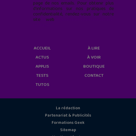
page de nos emails. Pour obtenir plus
d'informations sur nos pratiques de
confidentialité, rendez-vous sur notre
site web
geekjunior.fr/informations-
cookies/
ACCUEIL
À LIRE
ACTUS
À VOIR
APPLIS
BOUTIQUE
TESTS
CONTACT
TUTOS
La rédaction
Partenariat & Publicités
Formations Geek
Sitemap