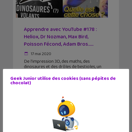
Apprendre avec YouTube #178 :
Heliox, Dr Nozman, Max Bird,
Poisson Fécond, Adam Bros…...
17 mai 2020
De l'impression 3D, des maths, des
dinosaures et des drôles de bestioles, un
programme riche pour cette nouvelle
sélection de vidéos de vulgarisation
Geek Junior utilise des cookies (sans pépites de
scientifique et culturelle. Nous avons
chocolat)
sélectionné pour vous cette semaine des
vidéos des