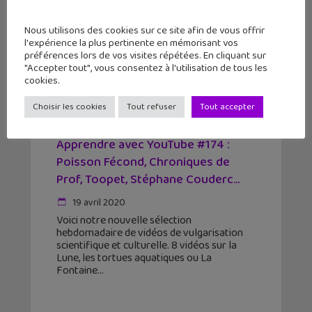
Nous utilisons des cookies sur ce site afin de vous offrir
l'expérience la plus pertinente en mémorisant vos
préférences lors de vos visites répétées. En cliquant sur
"Accepter tout", vous consentez à l'utilisation de tous les
cookies.
Choisir les cookies
Tout refuser
Tout accepter
Apprendre avec YouTube #174 :
Poisson Fécond, Chroniques de
Prof, Toopet, Stéphane Couderc...
19 avril 2020
Voici notre nouvelle sélection
hebdomadaire de vidéos de vulgarisation
scientifique et culturelle. 8 vidéos sur la
Lune, les tortues aquatiques ou La
Fontaine