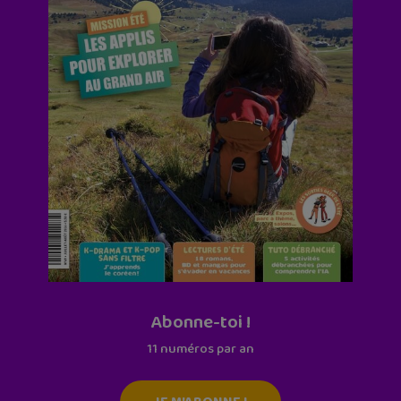
Abonne-toi !
11 numéros par an