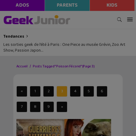
ADOS
PARENTS
KIDS
Tendances
Les sorties geek de l’été à Paris : One Piece au musée Grévin, Zoo Art
Show, Passion Japon…
Accueil
Posts Tagged "Poisson Fécond"
(Page 3)
«
1
2
3
4
5
6
7
8
9
»