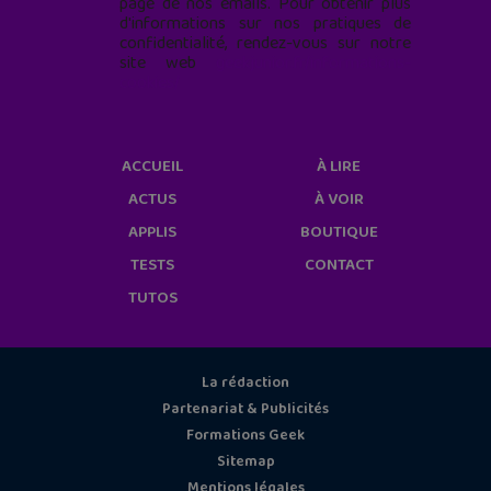
page de nos emails. Pour obtenir plus
d'informations sur nos pratiques de
confidentialité, rendez-vous sur notre
site web
geekjunior.fr/informations-
cookies/
ACCUEIL
À LIRE
ACTUS
À VOIR
APPLIS
BOUTIQUE
TESTS
CONTACT
TUTOS
La rédaction
Partenariat & Publicités
Formations Geek
Sitemap
Mentions légales