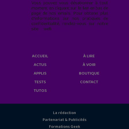
Vous pouvez vous désabonner à tout
moment en cliquant sur le lien en bas de
page de nos emails. Pour obtenir plus
d'informations sur nos pratiques de
confidentialité, rendez-vous sur notre
site web
geekjunior.fr/informations-
cookies/
ACCUEIL
À LIRE
ACTUS
À VOIR
APPLIS
BOUTIQUE
TESTS
CONTACT
TUTOS
La rédaction
Partenariat & Publicités
Formations Geek