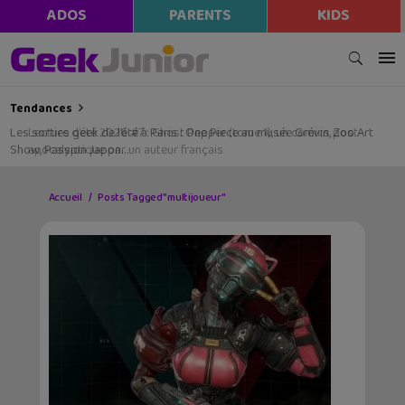
ADOS
PARENTS
KIDS
Tendances
Les sorties geek de l’été à Paris : One Piece au musée Grévin, Zoo Art
Show, Passion Japon…
Accueil
Posts Tagged "multijoueur"