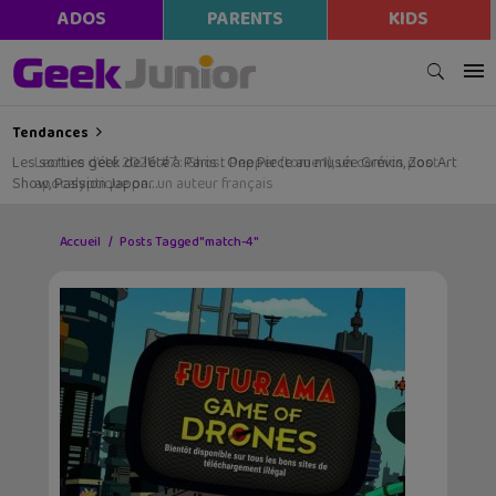
ADOS
PARENTS
KIDS
Tendances
Les sorties geek de l’été à Paris : One Piece au musée Grévin, Zoo Art
Show, Passion Japon…
Accueil
Posts Tagged "match-4"