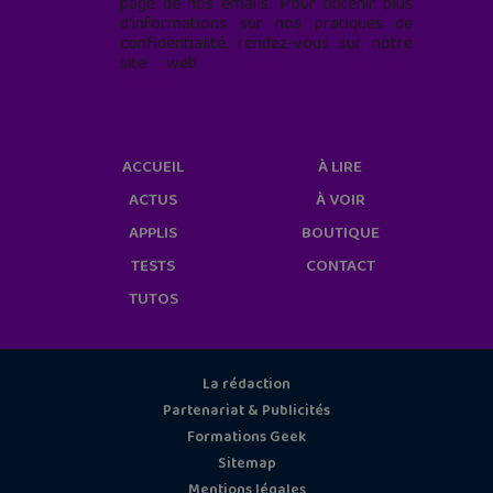
page de nos emails. Pour obtenir plus
d'informations sur nos pratiques de
confidentialité, rendez-vous sur notre
site web
geekjunior.fr/informations-
cookies/
ACCUEIL
À LIRE
ACTUS
À VOIR
APPLIS
BOUTIQUE
TESTS
CONTACT
TUTOS
La rédaction
Partenariat & Publicités
Formations Geek
Sitemap
Mentions légales