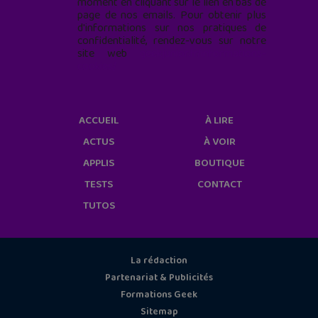
moment en cliquant sur le lien en bas de
page de nos emails. Pour obtenir plus
d'informations sur nos pratiques de
confidentialité, rendez-vous sur notre
site web
geekjunior.fr/informations-
cookies/
ACCUEIL
À LIRE
ACTUS
À VOIR
APPLIS
BOUTIQUE
TESTS
CONTACT
TUTOS
La rédaction
Partenariat & Publicités
Formations Geek
Sitemap