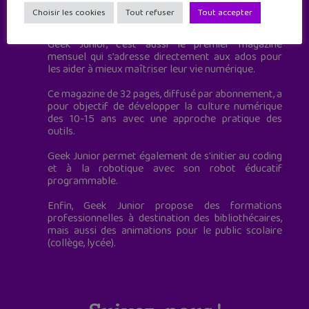
Geek Junior est le premier site de culture numérique
Choisir les cookies
Tout refuser
Tout accepter
à destination des adolescents.
Geek Junior, c’est aussi le premier magazine
mensuel qui s’adresse directement aux ados pour
les aider à mieux maîtriser leur vie numérique.
Ce magazine de 32 pages, diffusé par abonnement, a
pour objectif de développer la culture numérique
des 10-15 ans avec une approche pratique des
outils.
Geek Junior permet également de s'initier au coding
et à la robotique avec son robot éducatif
programmable.
Enfin, Geek Junior propose des formations
professionnelles à destination des bibliothécaires,
mais aussi des animations pour le public scolaire
(collège, lycée).