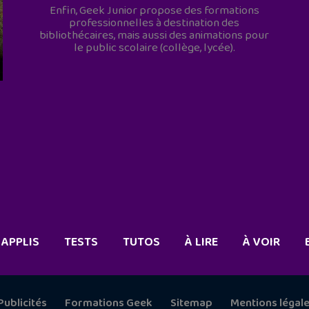
Enfin, Geek Junior propose des formations
professionnelles à destination des
bibliothécaires, mais aussi des animations pour
le public scolaire (collège, lycée).
APPLIS
TESTS
TUTOS
À LIRE
À VOIR
Publicités
Formations Geek
Sitemap
Mentions légal