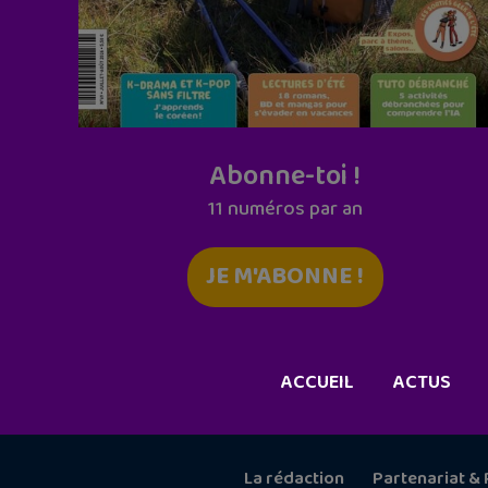
Abonne-toi !
11 numéros par an
JE M'ABONNE !
ACCUEIL
ACTUS
La rédaction
Partenariat & 