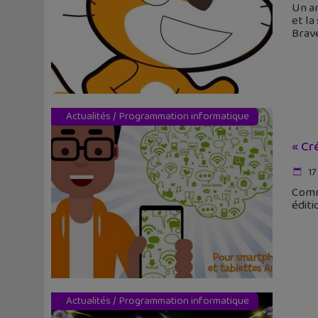
Un ar
et la
Brav
Actualités
/
Programmation informatique
« Cr
17
Comme
éditi
Actualités
/
Programmation informatique