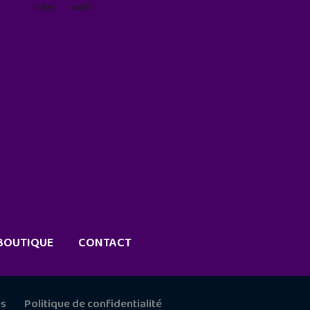
site web
geekjunior.fr/informations-
cookies/
BOUTIQUE
CONTACT
es
Politique de confidentialité