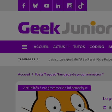
ACCUEIL
TUTOS
CODING
ACTUS
A
Tendances
Les sorties geek de l’été à Paris : One Pie
Accueil
Posts Tagged "langage de programmation"
Actualités
/
Programmation informatique
Le p
18