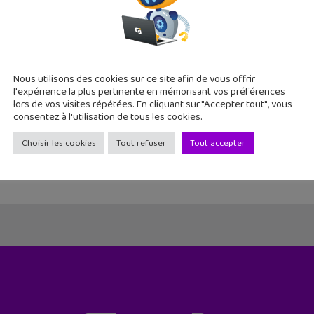
rendre le web : une formation vidéo qui t’explique tout
Nous utilisons des cookies sur ce site afin de vous offrir
juillet 2016
l'expérience la plus pertinente en mémorisant vos préférences
lors de vos visites répétées. En cliquant sur "Accepter tout", vous
eb est partout et pourtant on le connait si mal. Comment ça
consentez à l'utilisation de tous les cookies.
se une formation vidéo pour tout comprendre ou presque. En qu
Choisir les cookies
Tout refuser
Tout accepter