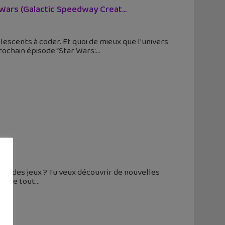
Wars (Galactic Speedway Creat...
escents à coder. Et quoi de mieux que l'univers
rochain épisode “Star Wars:
mer des jeux ? Tu veux découvrir de nouvelles
ps que tout