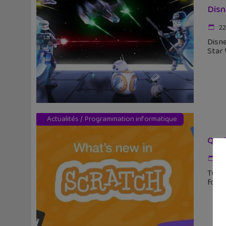
Disn
22
Disne
Star 
Actualités
/
Programmation informatique
Quel
26
Tu as
fonct