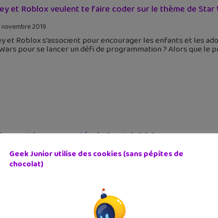
ey et Roblox veulent te faire coder sur le thème de Star 
 novembre 2019
y et Roblox s’associent pour encourager les enfants et les adol
Wars pour se lancer un défi de programmation ? Alors que le p
les sont les nouveautés de Scratch 3.0 ?
Geek Junior utilise des cookies (sans pépites de
 décembre 2018
chocolat)
 déjà utilisé Scratch 2.0 pour créer des animations et program
ionnalités ? Scratch 3.0 arrive le 2 janvier 2019 ! Depuis le tem