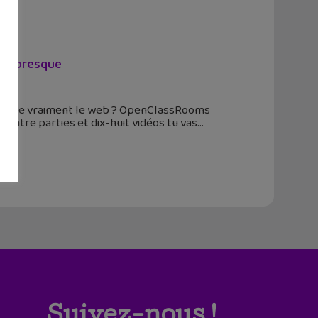
 ou presque
 marche vraiment le web ? OpenClassRooms
atre parties et dix-huit vidéos tu vas
Suivez-nous !