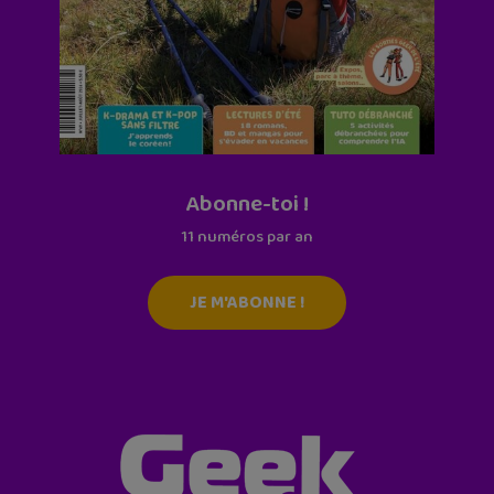
Abonne-toi !
11 numéros par an
JE M'ABONNE !