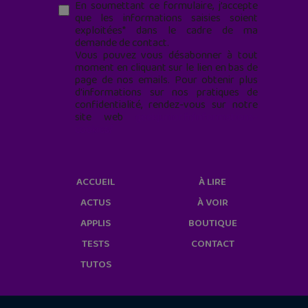
En soumettant ce formulaire, j’accepte
que les informations saisies soient
exploitées* dans le cadre de ma
demande de contact.
Vous pouvez vous désabonner à tout
moment en cliquant sur le lien en bas de
page de nos emails. Pour obtenir plus
d'informations sur nos pratiques de
confidentialité, rendez-vous sur notre
site web
geekjunior.fr/informations-
cookies/
ACCUEIL
À LIRE
ACTUS
À VOIR
APPLIS
BOUTIQUE
TESTS
CONTACT
TUTOS