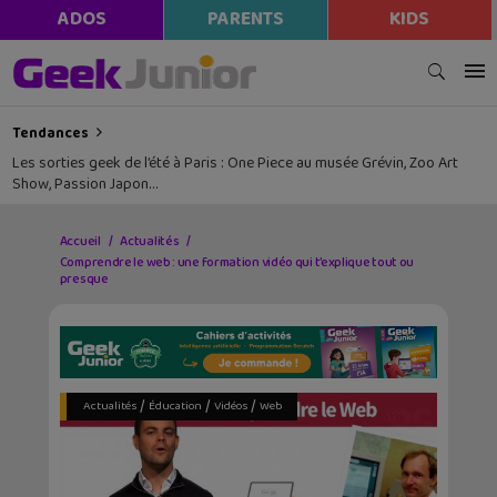
ADOS
PARENTS
KIDS
Tendances
Les sorties geek de l’été à Paris : One Piece au musée Grévin, Zoo Art
Show, Passion Japon…
Accueil
Actualités
Comprendre le web : une formation vidéo qui t’explique tout ou
presque
/
/
/
Actualités
Éducation
Vidéos
Web